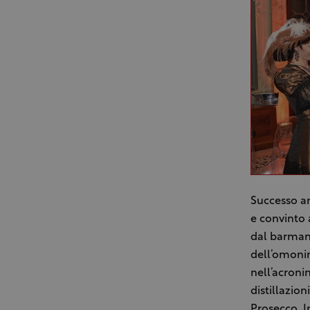
Successo an
e convinto 
dal barman 
dell’omonim
nell’acronim
distillazio
Prosecco. I