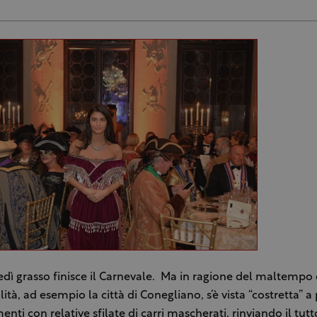
edì grasso finisce il Carnevale. Ma in ragione del maltempo di
ità, ad esempio la città di Conegliano, s’è vista “costretta” a
enti con relative sfilate di carri mascherati, rinviando il tutt