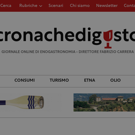
Cerca
Rubriche
Scenari
Chi siamo
Newsletter
Conta
Ricerca
per:
GIORNALE ONLINE DI ENOGASTRONOMIA • DIRETTORE FABRIZIO CARRERA
CONSUMI
TURISMO
ETNA
OLIO