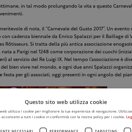
ttimane, in tal modo prolungando la vita a questo Carneval
vvenimenti.
 meritevole di nota, il “Carnevale del Gusto 2017”. Un evento
 con cadenza biennale da Enrico Spalazzi per il Baillage di 
es Rôtisseurs. Si tratta della più antica associazione enoga
nata a Parigi nel 1248 come corporazione dei cuochi (inizi
eri) al servizio del Re Luigi IX. Nel tempo l’associazione è di
del bien vivre nel mondo, e ogni due anni Spalazzi organiz
 festa per gli associati, oggi presenti in ogni angolo del pia
Questo sito web utilizza cookie
web utilizza i cookie per migliorare la tua esperienza di navigazione. Utilizza
 acconsenti a tutti i cookie in conformità con la nostra policy per i cookie.
Leg
ENTE NECESSARI
PERFORMANCE
TARGETING