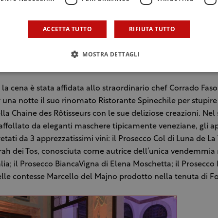
ACCETTA TUTTO
RIFIUTA TUTTO
MOSTRA DETTAGLI
la cena è stata affidata allo straordinario chef Corrado Fas
r una notte il suo rinomato Ristorante Spinechile per stupire 
ella Chaine des Rôtisseurs con le sue deliziose creazioni. Nel
 affollato da eleganti maschere tipicamente veneziane, gli ap
retati da 3 apprezzatissimi vini: il Prosecco Col di Luna de La
rah dei Tos, conosciuta come autrice dell’unica vendemmia
alia; il Prosecco BiancaVigna di Elena Moschetta; il Prosecco 
lle contesse Marcello del Majno prodotto nella tenuta di F