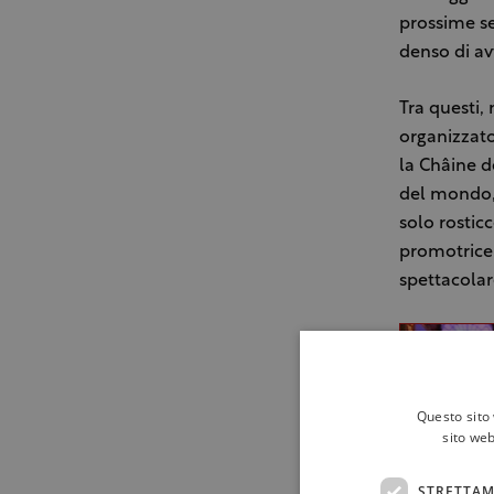
prossime se
denso di a
Tra questi,
organizzato
la Châine d
del mondo, 
solo rosticc
promotrice 
spettacolare
Questo sito 
sito web
STRETTAM