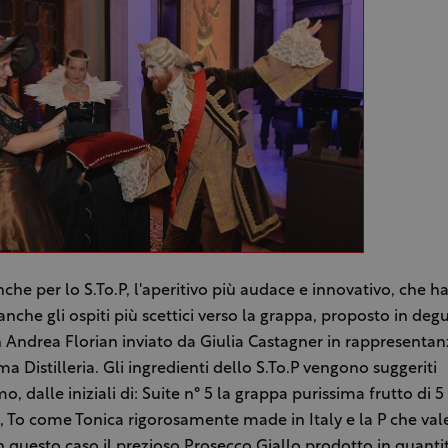
che per lo S.To.P, l'aperitivo più audace e innovativo, che ha
anche gli ospiti più scettici verso la grappa, proposto in deg
Andrea Florian inviato da Giulia Castagner in rappresentan
a Distilleria. Gli ingredienti dello S.To.P vengono suggeriti
o, dalle iniziali di: Suite n° 5 la grappa purissima frutto di 5
ni, To come Tonica rigorosamente made in Italy e la P che val
n questo caso il prezioso Prosecco Giallo prodotto in quanti