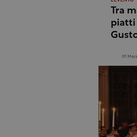
L'EVENTO
Tra m
piatti
Gust
01 Mar