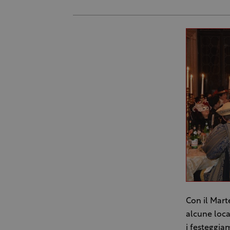
Con il Mart
alcune local
i festeggiam