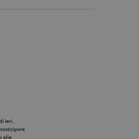
 ieri,
 posticipare
o alle