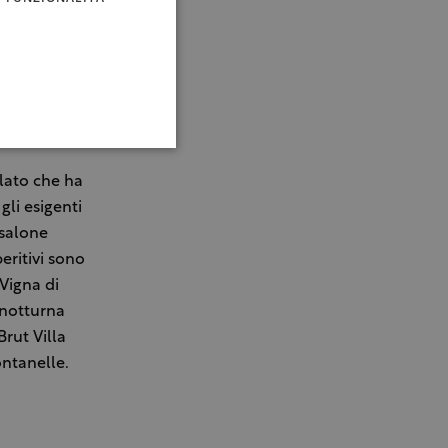
olato che ha
gli esigenti
 salone
eritivi sono
 Vigna di
 notturna
Brut Villa
ontanelle.