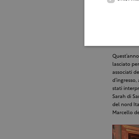
Quest’anno 
lasciato pe
associati d
d’ingresso,
stati interp
Sarah di Sa
del nord It
Marcello de