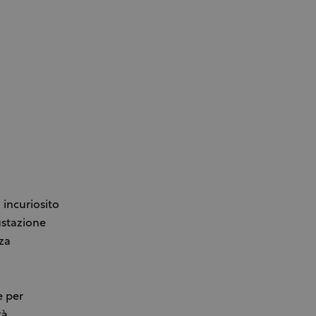
 incuriosito
ustazione
za
e per
tà