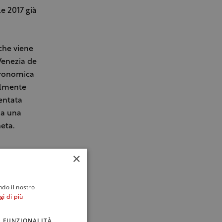
e 2017 già
 che viene
Venezia de
stronomica
almente
ventata
za una
neta.
×
ndo il nostro
gi di più
FUNZIONALITÀ