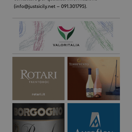
(info@justsicily.net – 091.301795).