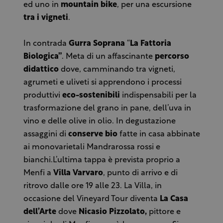
ed uno in
mountain bike
, per una escursione
tra i vigneti
.
In contrada
Gurra Soprana
“
La Fattoria
Biologica”
. Meta di un affascinante
percorso
didattico
dove, camminando tra vigneti,
agrumeti e uliveti si apprendono i processi
produttivi
eco-sostenibili
indispensabili per la
trasformazione del grano in pane, dell’uva in
vino e delle olive in olio. In degustazione
assaggini di
conserve bio
fatte in casa abbinate
ai monovarietali Mandrarossa rossi e
bianchi.L’ultima tappa è prevista proprio a
Menfi a
Villa Varvaro
, punto di arrivo e di
ritrovo dalle ore 19 alle 23. La Villa, in
occasione del Vineyard Tour diventa
La Casa
dell’Arte
dove
Nicasio Pizzolato,
pittore e