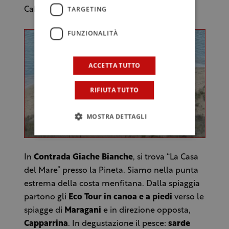
TARGETING
Cabernet Sauvignon.
FUNZIONALITÀ
ACCETTA TUTTO
RIFIUTA TUTTO
MOSTRA DETTAGLI
In
Contrada Giache Bianche
, si trova “La Casa
del Mare” presso la Pineta. Siamo nella punta
estrema della costa menfitana. Dalla spiaggia
partono gli
Eco Tour in canoa e a piedi
verso le
spiagge di
Maragani
e in direzione opposta,
Capparrina
. In degustazione il pesce:
sarde