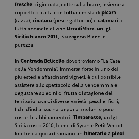
fresche
di giornata, cotte sulla brace, insieme a
coppetti di carta con frittura mista di
picara
(razza),
rinaloro
(pesce gattuccio) e
calamari,
il
tutto abbinato al vino
UrradiMare, un Igt
Sicilia bianco 2011,
Sauvignon Blanc in
purezza.
In
Contrada Belicello
dove troviamo “La Casa
della Vendemmia”. Immersa forse in uno dei
più estesi e affascinanti vigneti, è qui possibile
assistere allo spettacolo della vendemmia e
degustare spiedini di frutta di stagione del
territorio: uva di diverse varietà, pesche, fichi,
fichi d'india, susine, anguria, meloni e pere
cosce. In abbinamento il
Timperosse,
un Igt
Sicilia rosso 2010, blend di Syrah e Petit Verdot.
Inoltre da qui si diramano un
itinerario a piedi