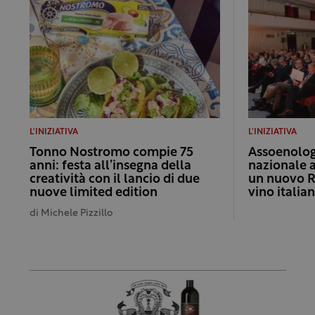
L'INIZIATIVA
L'INIZIATIVA
Tonno Nostromo compie 75
Assoenologi
anni: festa all’insegna della
nazionale 
creatività con il lancio di due
un nuovo R
nuove limited edition
vino italia
di
Michele Pizzillo