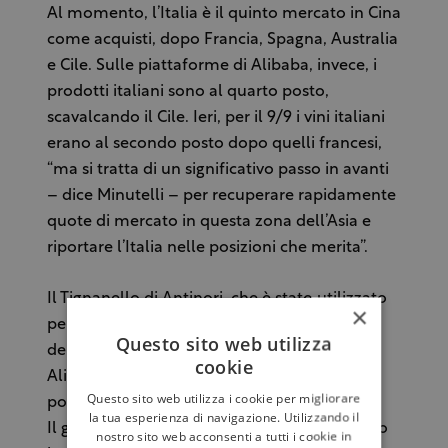
Al momento, l’Italia è il quinto mercato in Cina
come acquisti, dopo Francia, Spagna, Australia
e Cile. Sulle piattaforme di Alibaba, invece, i
prodotti italiani sono al quarto posto,
scavalcando il Cile. Ieri, per il 9/9 i vini italiani
erano al secondo posto dopo quelli francesi,
“ma si tratta di un significativo passo in avanti
– dice Minutelli – per recuperare rapidamente
quote di mercato in questa zona dell’Asia e
riportare l’Italia nelle posizioni che merita”.
Il Tignanello di Antinori, che è stato utilizzato
×
per il brindisi durante la visita del presidente
Questo sito web utilizza
del Consiglio Matteo Renzi al campus di
cookie
Alibaba con Jack Ma, è andato esaurito in
Questo sito web utilizza i cookie per migliorare
poche ore.
la tua esperienza di navigazione. Utilizzando il
Il gruppo Mezzacorona, che lo scorso maggio
nostro sito web acconsenti a tutti i cookie in