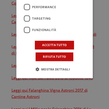
Comerci
PERFORMANCE
Leggi qui Calabria Igp Mastrogiurato 2019 di
TARGETING
Caparra & Siciliani
FUNZIONALITÀ
Leggi qui Calabria Igt Megonio 2018 di Librandi
ACCETTA TUTTO
L
eggi qui Cirò Doc Rosso Vintage Edition 2018
di Caparra & Siciliani
RIFIUTA TUTTO
Leggi qui Volvito 2018 di Caparra & Siciliani
MOSTRA DETTAGLI
Leggi qui Ripe del Falco 2013 di Ippolito 1845
Leggi qui Falanghina Vigna Astroni 2017 di
Cantine Astroni