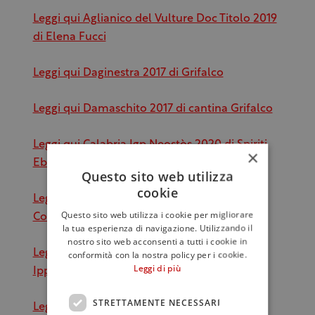
Leggi qui Aglianico del Vulture Doc Titolo 2019
di Elena Fucci
Leggi qui Daginestra 2017 di Grifalco
Leggi qui Damaschito 2017 di cantina Grifalco
Leggi qui Calabria Igp Neostòs 2020 di Spiriti
×
Ebbri
Questo sito web utilizza
cookie
Leggi qui Calabria Igp Rèfulu 2020 di Casa
Questo sito web utilizza i cookie per migliorare
Comerci
la tua esperienza di navigazione. Utilizzando il
nostro sito web acconsenti a tutti i cookie in
Leggi qui Calabria Igt Pecorello 2020 di
conformità con la nostra policy per i cookie.
Leggi di più
Ippolito 1845
STRETTAMENTE NECESSARI
Leggi qui Calabria Igp ‘A Batia 2017 di Casa