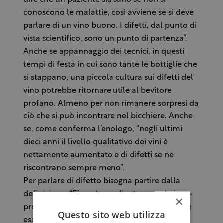
dire che un paziente sia sano se non si
conoscono le malattie, così avviene se si deve
parlare di un vino buono. I difetti, dal punto di
vista scientifico, sono un punto di partenza”.
Anche se appannaggio dei tecnici, in questi
tempi di festa in cui sono tante le bottiglie che
si stappano, una piccola cultura sui difetti del
vino potrebbe ritornare utile al bevitore
profano. Almeno per non rimanere sorpresi da
ciò che si può incontrare nel bicchiere. Anche
se, come conferma l’enologo, “negli ultimi
dieci anni il livello qualitativo dei vini è
nettamente aumentato e di difetti se ne
riscontrano sempre meno”.
Per parlare di difetto bisogna partire dalla
definizione. “E’ qualcosa di estraneo al vino –
×
precisa Mercurio –. E’ un odore che potrebbe
Questo sito web utilizza
essere non per forza una puzza”. E porta