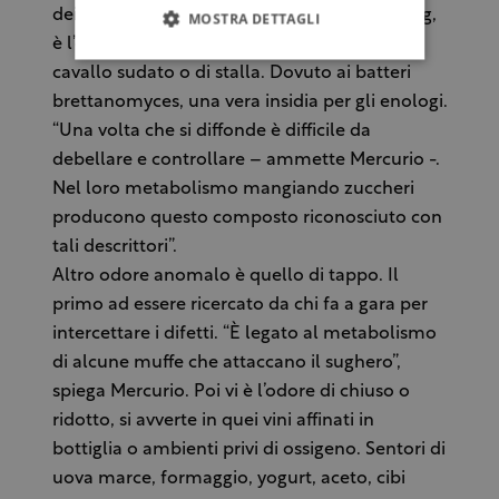
dei difetti più famosi e oramai citati nelle gag,
MOSTRA DETTAGLI
è l’odore Brett, più comunemente odore di
cavallo sudato o di stalla. Dovuto ai batteri
brettanomyces, una vera insidia per gli enologi.
“Una volta che si diffonde è difficile da
debellare e controllare – ammette Mercurio -.
Nel loro metabolismo mangiando zuccheri
producono questo composto riconosciuto con
tali descrittori”.
Altro odore anomalo è quello di tappo. Il
primo ad essere ricercato da chi fa a gara per
intercettare i difetti. “È legato al metabolismo
di alcune muffe che attaccano il sughero”,
spiega Mercurio. Poi vi è l’odore di chiuso o
ridotto, si avverte in quei vini affinati in
bottiglia o ambienti privi di ossigeno. Sentori di
uova marce, formaggio, yogurt, aceto, cibi