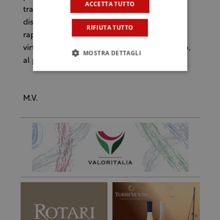
ACCETTA TUTTO
tradizioni storiche che non possano andare
disperse. In ogni caso la Doc Sicilia deve
RIFIUTA TUTTO
rappresentare solo il primo passo di un ciclo
virtuoso che porti, tanto per fare un esempio,
MOSTRA DETTAGLI
al potenziamento delle strade del vino”.
M.V.