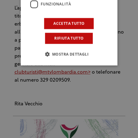
FUNZIONALITÀ
L’appuntamento con la manifestazione dal
titolo “Il Marsala, il cioccolato ed i formaggi
ACCETTA TUTTO
erborinati” è per martedì 20 gennaio alle
all’Hotel Johnny di Milano, in via Prati, 6 (vicino
RIFIUTA TUTTO
a piazza VI Febbraio). Il costo speciale di
partecipazione è 12 euro. Per informazioni e
MOSTRA DETTAGLI
prenotazioni è possibile rivolgersi entro il 16
gennaio alla mail
clubturisti@mtvlombardia.com>
o telefonare
al numero 329 0209509.
Rita Vecchio