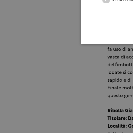
Località: R
Ageno 2006 
di Piacenza.
per la rest
prodotti di
bucce per ol
fa uso di a
vasca di ac
dell’imbott
iodate si c
sapido e di
Finale molt
questo gene
Ribolla Gia
Titolare: D
Località: G