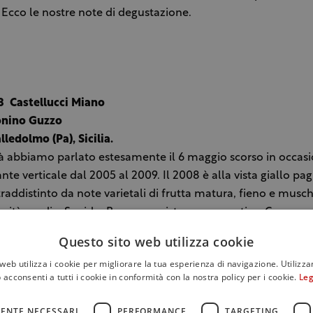
à. Ecco le nostre note di degustazione.
 ­ Castellucci Miano
onino Guzzo
lledolmo (Pa), Sicilia.
à abbiamo parlato estesamente il 6 maggio scorso in occasi
nte verticale dal 2005 al 2009. Il 2008 è alla vista giallo pagl
raddistinto da note varietali di frutta matura, fieno e musc
ensità media. Sapido. Buona persistenza aromatica. Come ne
 confermiamo una impressione di cambiamento e introspezio
Questo sito web utilizza cookie
ta. Bottiglie prodotte: 13.000. Prezzo: 12 euro.
web utilizza i cookie per migliorare la tua esperienza di navigazione. Utilizza
 acconsenti a tutti i cookie in conformità con la nostra policy per i cookie.
Leg
 ­ La Stoppa
nelena Pantaloni
ENTE NECESSARI
PERFORMANCE
TARGETING