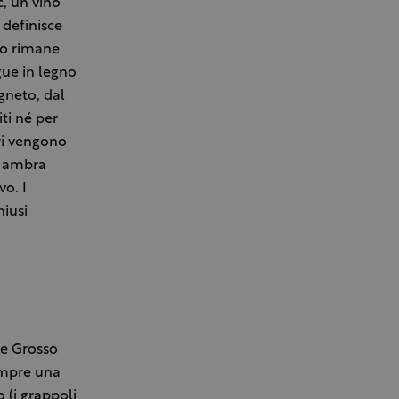
c, un vino
 definisce
ino rimane
gue in legno
igneto, dal
ti né per
ori vengono
lo ambra
vo. I
hiusi
se Grosso
sempre una
o (i grappoli