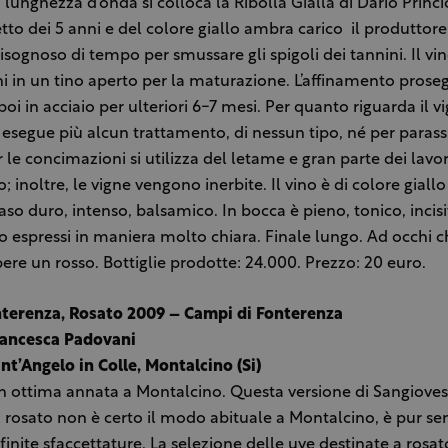
 lunghezza d’onda si colloca la Ribolla Gialla di Dario Princi
etto dei 5 anni e del colore giallo ambra carico ­ il produttore
isognoso di tempo per smussare gli spigoli dei tannini. Il v
ni in un tino aperto per la maturazione. L’affinamento prose
poi in acciaio per ulteriori 6-7 mesi. Per quanto riguarda il v
 esegue più alcun trattamento, di nessun tipo, né per parassi
r le concimazioni si utilizza del letame e gran parte dei lav
; inoltre, le vigne vengono inerbite. Il vino è di colore gial
aso duro, intenso, balsamico. In bocca è pieno, tonico, incisi
o espressi in maniera molto chiara. Finale lungo. Ad occhi c
ere un rosso. Bottiglie prodotte: 24.000. Prezzo: 20 euro.
nterenza, Rosato 2009 – Campi di Fonterenza
Francesca Padovani
ant’Angelo in Colle, Montalcino (Si)
n ottima annata a Montalcino. Questa versione di Sangiove
in rosato non è certo il modo abituale a Montalcino, è pur 
finite sfaccettature. La selezione delle uve destinate a rosat