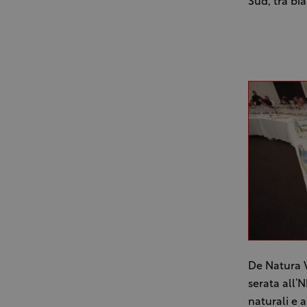
Sud, tra bi
De Natura V
serata all’
naturali e 