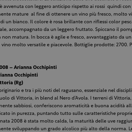
 è avvenuta con leggero anticipo rispetto ai rossi ­ quindi co
te mature ­ al fine di ottenere un vino più fresco, molto vi
di un bianco. Il colore è rosa brillante con riflessi color pes
reale, accompagnato da un leggero fruttato. Spiccano il po
non matura. In bocca è agile e fresco, avvantaggiato da un
 vino molto versatile e piacevole. Bottiglie prodotte: 2700. 
008 – Arianna Occhipinti
rianna Occhipinti
ttoria (Rg)
 originario e tra i più noti del ragusano, essenziale nel discipl
lo di Vittoria, in blend al Nero d’Avola. I terreni di Vittoria,
mente sabbiosi, conferiscono aromaticità e buona acidità all
ficato in purezza, puntando tutto sulle caratteristiche propri
annata 2008 è stata molto calda, la maturità delle uve raggiu
nte sviluppando un grado alcolico più alto della norma. L