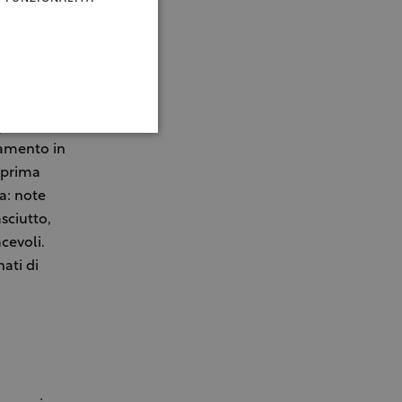
rgaro, a sud
 prevalenza,
ilizzo di
mane sulle
geni. Non si
namento in
e prima
a: note
sciutto,
cevoli.
ati di