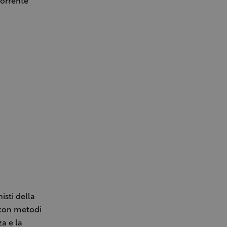
corrente
isti della
e con metodi
za e la