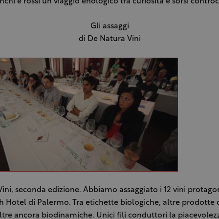
anchi e rossi un viaggio enologico tra curiosità e sorsi contro
Gli assaggi
di De Natura Vini
ini, seconda edizione. Abbiamo assaggiato i 12 vini protagon
Nh Hotel di Palermo. Tra etichette biologiche, altre prodott
altre ancora biodinamiche. Unici fili conduttori la piacevolez