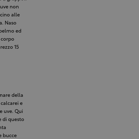
n uve non
cino alle
ca. Naso
mpelmo ed
 corpo
Prezzo 15
inare della
 calcarei e
e uve. Qui
e di questo
nta
e bucce