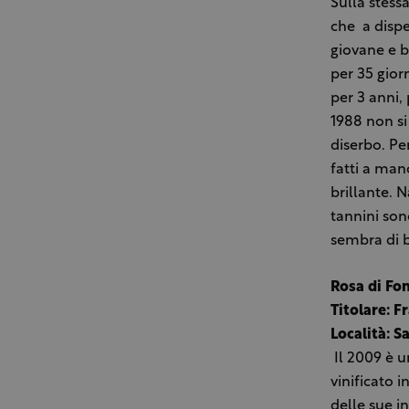
Sulla stessa
che ­ a disp
giovane e b
per 35 gior
per 3 anni, 
1988 non si
diserbo. Pe
fatti a mano
brillante. N
tannini son
sembra di b
Rosa di Fo
Titolare: 
Località: S
Il 2009 è u
vinificato 
delle sue in