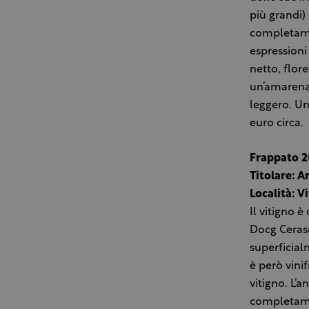
più grandi)
completamen
espressioni 
netto, flo
un’amarena 
leggero. Un
euro circa.
Frappato 2
Titolare: A
Località: Vi
Il vitigno è
Docg Cerasuo
superficial
è però vini
vitigno. L’
completame