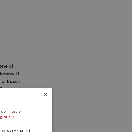
one di
ierino. Il
hio. Bocca
lla
×
ne di
ndo il nostro
gi di più
FUNZIONALITÀ