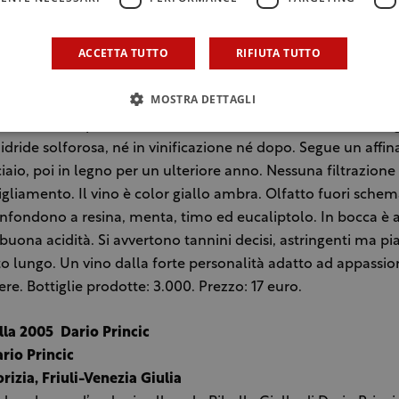
ivergaro (PC), Emilia Romagna
è un vino particolare e fuori dai soliti schemi. Siamo a Rive
ACCETTA TUTTO
RIFIUTA TUTTO
 I vitigni utilizzati sono la Malvasia di Candia Aromatica, in
ante parte Trebbiano e Ortrugo. Le uve sono coltivate senza ut
MOSTRA DETTAGLI
 sintesi, senza concimazioni o trattamenti di sorta. Il vino ri
tre 10 mesi, più di un rosso, e fermenta solo con lieviti indi
nidride solforosa, né in vinificazione né dopo. Segue un affi
ciaio, poi in legno per un ulteriore anno. Nessuna filtrazion
igliamento. Il vino è color giallo ambra. Olfatto fuori schem
onfondono a resina, menta, timo ed eucaliptolo. In bocca è a
 buona acidità. Si avvertono tannini decisi, astringenti ma pia
o lungo. Un vino dalla forte personalità adatto ad appassion
re. Bottiglie prodotte: 3.000. Prezzo: 17 euro.
lla 2005 ­ Dario Princic
ario Princic
orizia, Friuli-Venezia Giulia