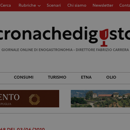
Cerca
Rubriche
Scenari
Chi siamo
Newsletter
Conta
Ricerca
per:
GIORNALE ONLINE DI ENOGASTRONOMIA • DIRETTORE FABRIZIO CARRERA
CONSUMI
TURISMO
ETNA
OLIO