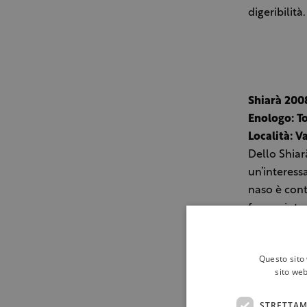
digeribilit
Shiarà 2008
Enologo: T
Località: Va
Dello Shiar
un’interessa
naso è cont
fresca, int
verticale,
questa anna
Questo sito 
sito web
Ageno 2006
Titolare: E
STRETTAM