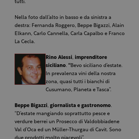
tutti.
Nella foto dall’alto in basso e da sinistra a
destra: Fernanda Roggero, Beppe Bigazzi, Alain
Elkann, Carlo Cannella, Carla Capalbo e Franco
La Cecla.
Rino Alessi
,
imprenditore
siciliano
.
“
Bevo siciliano d’estate.
In prevalenza vini della nostra
zona, quasi tutti i bianchi di
Cusumano, Planeta e Tasca”.
Beppe Bigazzi
,
giornalista e gastronomo
.
“D’estate mangiando soprattutto pesce e
verdure berrei un Prosecco di Valdobbiadene
Val d’Oca ed un Müller-Thurgau di Cavit. Sono
due prodotti molto piacevoli”.