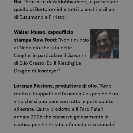
Rai
. “Prosecco di Valdobbiadene, in particolare
quello di Bortolomiol e tutti i bianchi siciliani,
di Cusumano e Firriato”.
Walter Musso,
capoufficio
stampa Slow Food
: “Non rinuncio
al Nebbiolo che si fa nelle
Langhe, in particolare il Gavarini
di Elio Grasso. Ed il Riesling Le
Dragon di Josmeyer”.
Lorenzo Piccione
,
produttore di olio
. “Amo
molto il Frappato dell’azienda Cos perché è un
vino che si può bere con tutto, e poi è adatto
all’estate. L’altro prodotto è il Faro Palari
annata 2006 che conservo gelosamente in
cantina perché è stata un’annata eccezionale”.