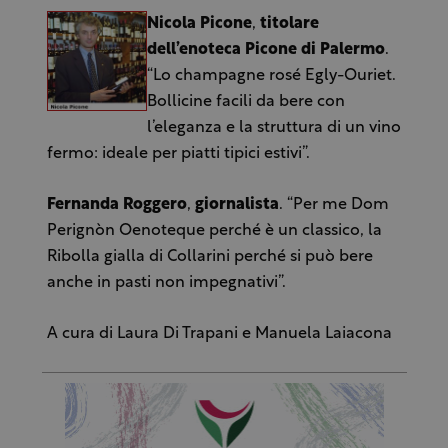
Nicola Picone
,
titolare
dell’enoteca Picone di Palermo
.
“Lo champagne rosé Egly-Ouriet.
Bollicine facili da bere con
l’eleganza e la struttura di un vino
fermo: ideale per piatti tipici estivi”.
Fernanda Roggero
,
giornalista
. “Per me Dom
Perignòn Oenoteque perché è un classico, la
Ribolla gialla di Collarini perché si può bere
anche in pasti non impegnativi”.
A cura di Laura Di Trapani e Manuela Laiacona