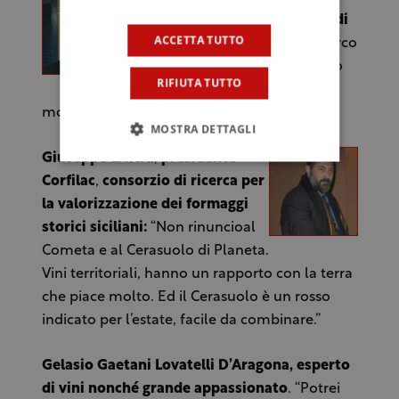
Ragusa e presidente Le Soste di
ACCETTA TUTTO
Ulisse
.“Terre Nere rosato di Marco
de Grazia. Ottimo d’estate. Vino
RIFIUTA TUTTO
unico nel panorama siciliano,
molto minerale”.
MOSTRA DETTAGLI
Giuseppe Licitra
,
presidente
Corfilac
,
consorzio di ricerca per
la valorizzazione dei formaggi
storici siciliani:
“Non rinuncioal
Cometa e al Cerasuolo di Planeta.
Vini territoriali, hanno un rapporto con la terra
che piace molto. Ed il Cerasuolo è un rosso
indicato per l’estate, facile da combinare.”
Gelasio Gaetani Lovatelli D’Aragona,
esperto
di vini nonché grande appassionato
. “Potrei