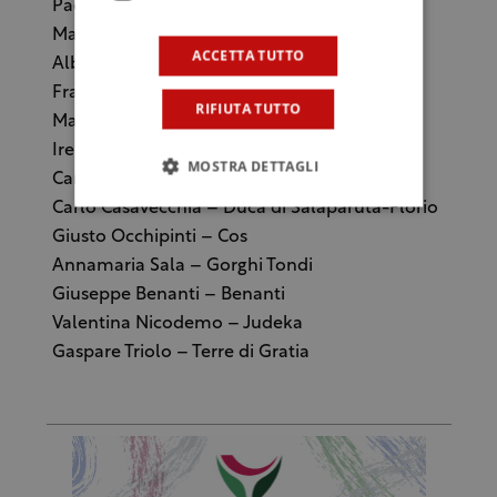
Paolo Marzotto – Baglio di Pianetto
Maria Carella – wine maker
ACCETTA TUTTO
Alberto Graci Aiello – Graci
Francesco Spadafora – Principi di Spadafora
RIFIUTA TUTTO
Mario Fregoni – docente di Viticoltura
Irene Vaccaro – enologo Vivera
MOSTRA DETTAGLI
Carmela Di Bella – Icone
Carlo Casavecchia – Duca di Salaparuta-Florio
Giusto Occhipinti – Cos
Annamaria Sala – Gorghi Tondi
Giuseppe Benanti – Benanti
Valentina Nicodemo – Judeka
Gaspare Triolo – Terre di Gratia