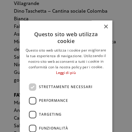
Villagrande
Dino Taschetta – Cantina sociale Colomba
Bianca
×
Fabio Foraci – Foraci
Questo sito web utilizza
Assoenologi
cookie
Michele Scammacca del Murgo – Scammacca
del Murgo
Questo sito web utilizza i cookie per migliorare
la tua esperienza di navigazione. Utilizzando il
Salvatore Cuffaro – Tenuta Chiarelli-Cuffaro
nostro sito web acconsenti a tutti i cookie in
Nino Barraco – Barraco
conformità con la nostra policy per i cookie.
Guido Falgares – Union européenne des
Leggi di più
gourmets
STRETTAMENTE NECESSARI
FAVOREVOLI CON RISERVA
PERFORMANCE
Massimo Padova – Rio Favara
Antonio Moretti – Feudo Maccari
TARGETING
Camillo Privitera- Ais
Salvatore Di Gaetano – Firriato
FUNZIONALITÀ