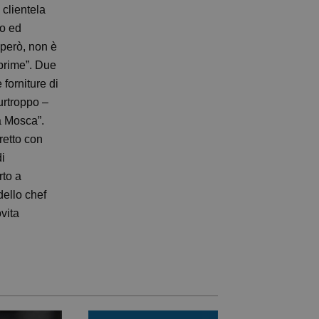
 clientela
mo ed
 però, non è
 prime”. Due
forniture di
Purtroppo –
a Mosca”.
retto con
di
rto a
dello chef
vita