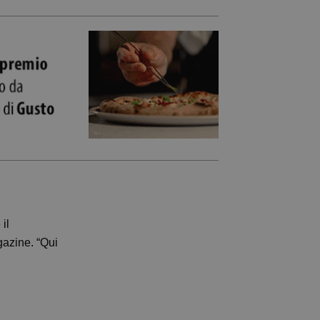
il
gazine. “Qui