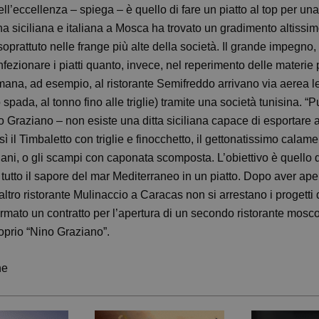
dell’eccellenza – spiega – è quello di fare un piatto al top per una
na siciliana e italiana a Mosca ha trovato un gradimento altissi
soprattuto nelle frange più alte della società. Il grande impegno,
nfezionare i piatti quanto, invece, nel reperimento delle materie
imana, ad esempio, al ristorante Semifreddo arrivano via aerea le 
 spada, al tonno fino alle triglie) tramite una società tunisina. “
o Graziano – non esiste una ditta siciliana capace di esportare 
 il Timbaletto con triglie e finocchetto, il gettonatissimo calame
iliani, o gli scampi con caponata scomposta. L’obiettivo è quello 
tutto il sapore del mar Mediterraneo in un piatto. Dopo aver ape
ltro ristorante Mulinaccio a Caracas non si arrestano i progetti 
irmato un contratto per l’apertura di un secondo ristorante mosco
oprio “Nino Graziano”.
ne