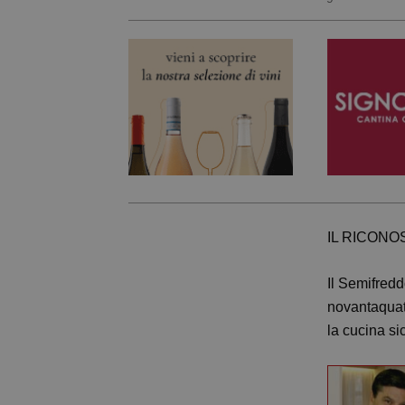
IL RICON
Il Semifredd
novantaquat
la cucina si