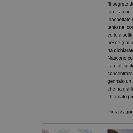
“Il segreto 
top. La cuci
inaspettato 
tanto nel co
volte a sett
pesce (dallo
ha dichiarat
Nascono così
carciofi sic
concentrare 
gennaio un a
che ha già f
chiamato pr
Piera Zago