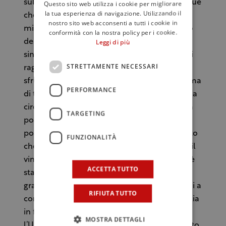
sulla scena del delitto. Un frutto tipico dunque
Questo sito web utilizza i cookie per migliorare
la tua esperienza di navigazione. Utilizzando il
che i roccapalumbesi hanno deciso di
nostro sito web acconsenti a tutti i cookie in
migliorare. Arrivano ad esempio sul mercato
conformità con la nostra policy per i cookie.
despinati. “In tutti questi anni – prosegue il
Leggi di più
sindaco – il nostro obiettivo è stato quello di
STRETTAMENTE NECESSARI
raggiungere una qualità eccellente sapendo
sfruttare quello che la natura ci ha dato. Prima
PERFORMANCE
di tutto l’ottima posizione geografica: siamo a
circa 500 metri sopra il livello del mare”. Una
TARGETING
posizione che non può che incidere
positivamente sul sapore del ficodindia, tanto
FUNZIONALITÀ
che Giordano afferma: “Il ficodindia è come il
vino”. A fare da traino in questa scommessa è
ACCETTA TUTTO
stato Rosolino Bonanno che vanta la più
grande azienda agricola del paese. È stato lui a
RIFIUTA TUTTO
convertire i pescheti tramandati dalla famiglia
in fichidindieti. Ed è lui che porta avanti con
MOSTRA DETTAGLI
l’Università di Palermo studi per fare di questo