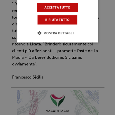
“l’atmosfera gioviale e di collaborazione
ACCETTA TUTTO
reciproca che si respira nelle cucine del mio
locale”. Tant’è che Cuttaia a Roma si è portato
RIFIUTA TUTTO
dietro l’intero staff. “Perché è un premio di
tutti, non solo mio”, dice. L’ennesima
MOSTRA DETTAGLI
soddisfazione che sarà festeggiata anche al
ritorno a Licata. “Brinderò sicuramente coi
clienti più affezionati – promette l’oste de La
Madia -. Da bere? Bollicine. Siciliane,
ovviamente”.
Francesco Sicilia