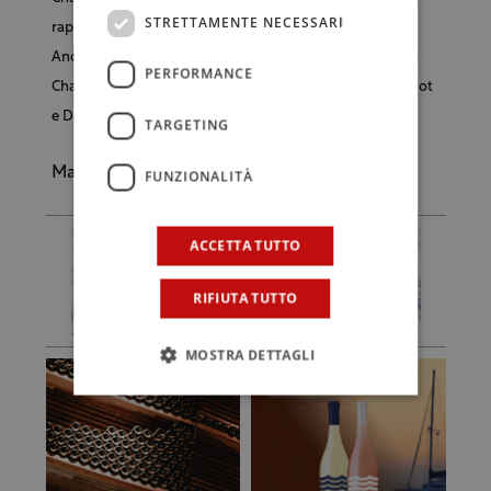
STRETTAMENTE NECESSARI
rappresenta solo il 4% del consumo generale di vino.
Anche gli Usa rimangono un mercato importante per la
PERFORMANCE
Champagne, e qui continuano a dominare Veuve Clicquot
e Dom Perignon.
TARGETING
Maria Giambruno
FUNZIONALITÀ
ACCETTA TUTTO
RIFIUTA TUTTO
MOSTRA DETTAGLI