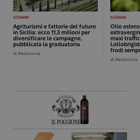
SCENARI
SCENARI
Agriturismi e fattorie del futuro
Olio ester
in Sicilia: ecco 11,3 milioni per
extravergi
diversificare le campagne,
maxi traffic
pubblicata la graduatoria
Lollobrigid
frodi sempr
di
Redazione
di
Redazione