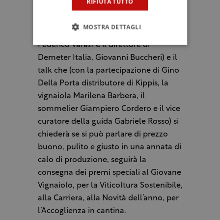
RIFIUTA TUTTO
Federico Gordini e Roberto Donadini
rispettivamente presidenti di Mww e
MOSTRA DETTAGLI
Fisar, il vice presidente di Slow Food
Federico Varazi e il direttore di
Demeter Italia, Giovanni Buccheri) e il
talk che (con la partecipazione di Gino
Della Porta distributore di Kippis, la
vignaiola Marilena Barbera, il
sommelier Giampiero Cordero e il vice
curatore della guida Gabriele Rosso) si
chiederà se si può parlare di prezzo
buono, pulito e giusto in una annata di
calo di produzione, seguirà la
consegna dei premi speciali al Giovane
Vignaiolo, per la Viticoltura Sostenibile,
alla Carriera, alla Novità dell’anno, per
l’Accoglienza in cantina.