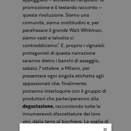
appoggiato – attraverso l’acquisto, la
promozione e il testardo racconto –
questa rivoluzione. Siamo una
comunità, siamo moltitudini e, per
parafrasare il grande Walt Whitman,
siamo vasti e talvolta ci
contraddiciamo”. E, proprio i vignaioli
protagonisti di questa narrazione
saranno dietro i banchi di assaggio,
sabato 7 ottobre, a Milano, per
presentare ogni singola etichetta agli
appassionati che, finalmente,
potranno interloquire con il gruppo di
produttori che parteciperanno alla
degustazione,
raccontando tutte le
innumerevoli sfaccettature dei loro
vini, dalla terra al bicchiere. La voglia di
×
raccontarsi ha coinvolto produttrici e