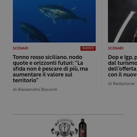
SCENARI
SCENARI
NUOVO
Tonno rosso siciliano, nodo
Dop e Igp, 
quote e orizzonti futuri: “La
dal turismo
sfida non è pescare di più, ma
dell’offert
aumentare il valore sul
con il nuo
territorio”
di
Redazione
di
Alessandro Bisconti