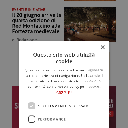
EVENTI E INIZIATIVE
Il 20 giugno arriva la
quarta edizione di
Red Montalcino alla
Fortezza medievale
di
Redazione
×
Questo sito web utilizza
cookie
Questo sito web utilizza i cookie per migliorare
la tua esperienza di navigazione. Utilizzando il
nostro sito web acconsenti a tutti i cookie in
conformità con la nostra policy per i cookie.
Leggi di più
STRETTAMENTE NECESSARI
PERFORMANCE