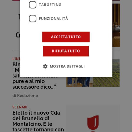
TARGETING
FUNZIONALITÀ
ACCETTA TUTTO
RIFIUTA TUTTO
L'INTERVISTA
Bindocci:
MOSTRA DETTAGLI
“Montalcino è in
salute, il consorzio
pure e al mio
successore dico…”
di
Redazione
SCENARI
Eletto il nuovo Cda
del Brunello di
Montalcino. E le
fascette tornano con