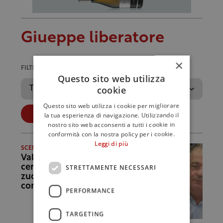
Giueppe liberatore
×
FILTRA PER ANNO
Questo sito web utilizza
cookie
Questo sito web utilizza i cookie per migliorare
Applica
la tua esperienza di navigazione. Utilizzando il
nostro sito web acconsenti a tutti i cookie in
conformità con la nostra policy per i cookie.
Leggi di più
SCENARI
Valoritalia adesso
certifica anche lo
STRETTAMENTE NECESSARI
zucchero: accordo
con Coprob
PERFORMANCE
TARGETING