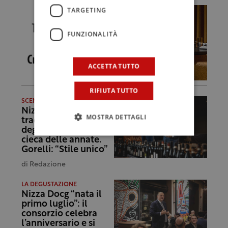
TARGETING
FUNZIONALITÀ
ACCETTA TUTTO
RIFIUTA TUTTO
SCENARI
Nizza Docg,
MOSTRA DETTAGLI
tradizionale
degustazione alla
cieca delle annate.
Gorelli: “Stile unico”
di
Redazione
LA DEGUSTAZIONE
Nizza Docg “nata il
primo luglio”: il
consorzio celebra
l’anniversario e si