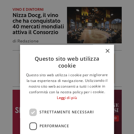
VINO E DINTORNI
Nizza Docg, il vino
che ha conquistato
40 mercati mondiali
attiva il Consorzio
di
Redazione
×
Questo sito web utilizza
cookie
Questo sito web utilizza i cookie per migliorare
la tua esperienza di navigazione. Utilizzando il
nostro sito web acconsenti a tutti i cookie in
conformità con la nostra policy per i cookie.
Leggi di più
STRETTAMENTE NECESSARI
PERFORMANCE