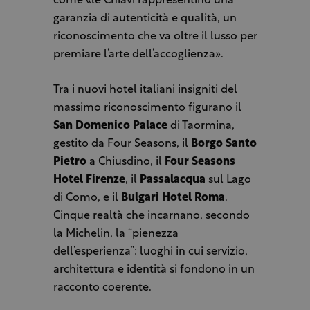
come «le Chiavi rappresentino una
garanzia di autenticità e qualità, un
riconoscimento che va oltre il lusso per
premiare l’arte dell’accoglienza».
Tra i nuovi hotel italiani insigniti del
massimo riconoscimento figurano il
San Domenico Palace
di Taormina,
gestito da Four Seasons, il
Borgo Santo
Pietro
a Chiusdino, il
Four Seasons
Hotel Firenze
, il
Passalacqua
sul Lago
di Como, e il
Bulgari Hotel Roma
.
Cinque realtà che incarnano, secondo
la Michelin, la “pienezza
dell’esperienza”: luoghi in cui servizio,
architettura e identità si fondono in un
racconto coerente.