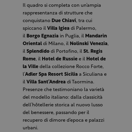
Il quadro si completa con un’ampia
rappresentanza di strutture che
conquistano
Due Chiavi
, tra cui
spiccano il
Villa Igiea
di Palermo,
il
Borgo Egnazia
in Puglia, il
Mandarin
Oriental
di Milano, il
Nolinski Venezia
,
il
Splendido
di Portofino, il
St. Regis
Rome
, il
Hotel de Russie
e il
Hotel de
la Ville
della collezione Rocco Forte,
l’
Adler Spa Resort Sicilia
a Siculiana e
il
Villa Sant’Andrea
di Taormina.
Presenze che testimoniano la varietà
del modello italiano: dalla classicità
dell’hôtellerie storica al nuovo lusso
del benessere, passando per il
recupero di dimore d’epoca e palazzi
urbani.