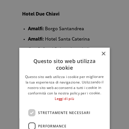
Hotel Due Chiavi
Amalfi:
Borgo Santandrea
Amalfi:
Hotel Santa Caterina
Capri:
Capri Palace Jumeirah
×
Questo sito web utilizza
Castelnuovo Berardenga:
Hotel
cookie
Borgo San Felice
Questo sito web utilizza i cookie per migliorare
Castiglioncello del Trinoro:
la tua esperienza di navigazione. Utilizzando il
Monteverdi Tuscany
(N)
nostro sito web acconsenti a tutti i cookie in
conformità con la nostra policy per i cookie.
Cogne:
Bellevue Hotel & Spa
Leggi di più
Firenze:
Collegio alla Querce,
STRETTAMENTE NECESSARI
Auberge Resorts Collection
(N)
Firenze:
Palazzo Portinari Salviati
PERFORMANCE