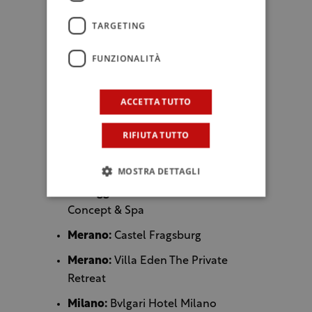
Residenza d’Epoca
TARGETING
Firenze:
Villa Cora
Firenze:
Villa La Massa
FUNZIONALITÀ
Lecce:
La Fiermontina Palazzo Bozzi
Corso
(N)
ACCETTA TUTTO
Limone sul Garda:
EALA My
RIFIUTA TUTTO
Lakeside Dream
Lipari (Isole Eolie):
Therasia Resort
MOSTRA DETTAGLI
Menaggio:
Grand Hotel Victoria
Concept & Spa
Merano:
Castel Fragsburg
Merano:
Villa Eden The Private
Retreat
Milano:
Bvlgari Hotel Milano