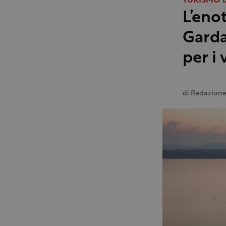
TURISMO E
L’eno
Garda
per i 
di
Redazion