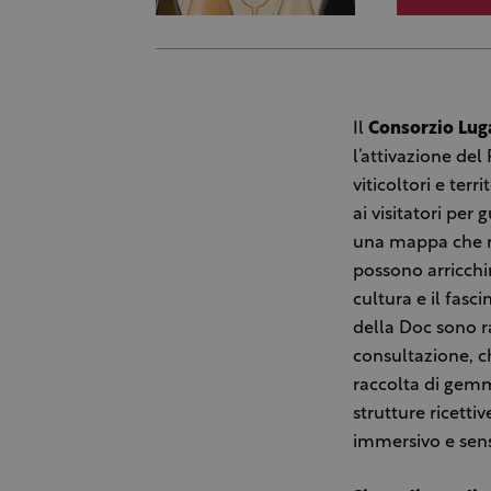
Il
Consorzio Lug
l’attivazione de
viticoltori e ter
ai visitatori per
una mappa che rac
possono arricchir
cultura e il fasc
della Doc sono r
consultazione, c
raccolta di gemme
strutture ricetti
immersivo e sens