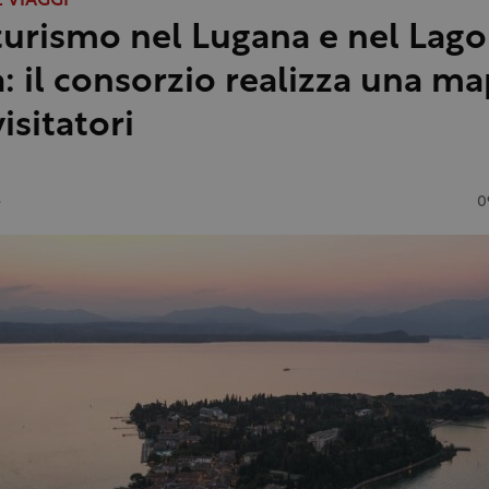
 VIAGGI
turismo nel Lugana e nel Lago
: il consorzio realizza una m
visitatori
e
0