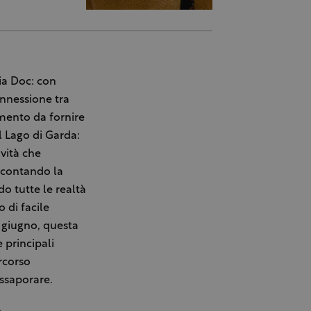
ia Doc: con
onnessione tra
umento da fornire
el Lago di Garda:
ività che
accontando la
o tutte le realtà
 di facile
 giugno, questa
e principali
ercorso
assaporare.