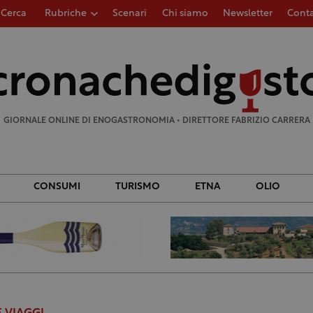
Cerca
Rubriche
Scenari
Chi siamo
Newsletter
Conta
Ricerca
per:
GIORNALE ONLINE DI ENOGASTRONOMIA • DIRETTORE FABRIZIO CARRERA
CONSUMI
TURISMO
ETNA
OLIO