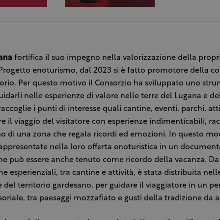
ana
fortifica il suo impegno nella valorizzazione della propr
l Progetto enoturismo, dal 2023 si è fatto promotore della c
ritorio. Per questo motivo il Consorzio ha sviluppato uno str
 guidarli nelle esperienze di valore nelle terre del Lugana e d
coglie i punti di interesse quali cantine, eventi, parchi, att
e il viaggio del visitatore con esperienze indimenticabili, r
ino di una zona che regala ricordi ed emozioni. In questo mod
appresentate nella loro offerta enoturistica in un documento
he può essere anche tenuto come ricordo della vacanza. Da
 esperienziali, tra cantine e attività, è stata distribuita nell
ve del territorio gardesano, per guidare il viaggiatore in un p
oriale, tra paesaggi mozzafiato e gusti della tradizione da 