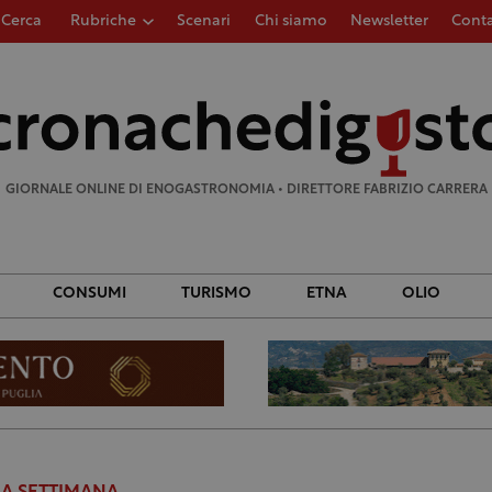
Cerca
Rubriche
Scenari
Chi siamo
Newsletter
Conta
Ricerca
per:
GIORNALE ONLINE DI ENOGASTRONOMIA • DIRETTORE FABRIZIO CARRERA
CONSUMI
TURISMO
ETNA
OLIO