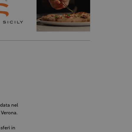
ndata nel
i Verona.
sferì in