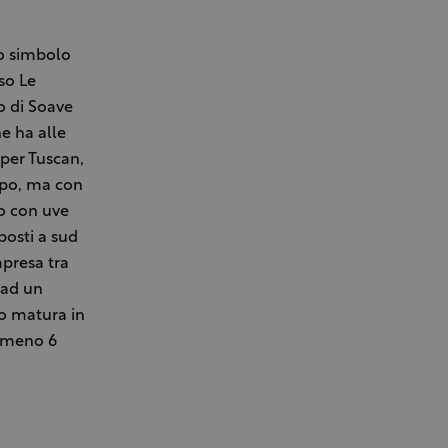
no simbolo
sso Le
to di Soave
e ha alle
uper Tuscan,
opo, ma con
to con uve
posti a sud
mpresa tra
 ad un
no matura in
almeno 6