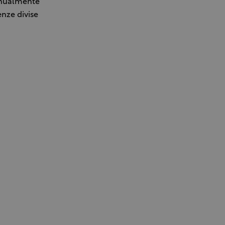
annualmente
nze divise