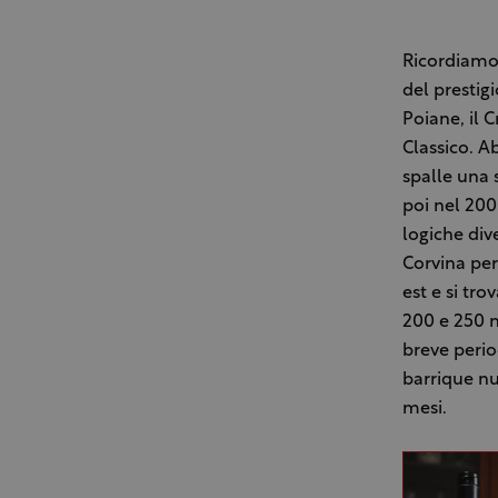
Ricordiamo 
del prestigi
Poiane, il C
Classico. A
spalle una 
poi nel 200
logiche div
Corvina per
est e si tr
200 e 250 m
breve perio
barrique nu
mesi.