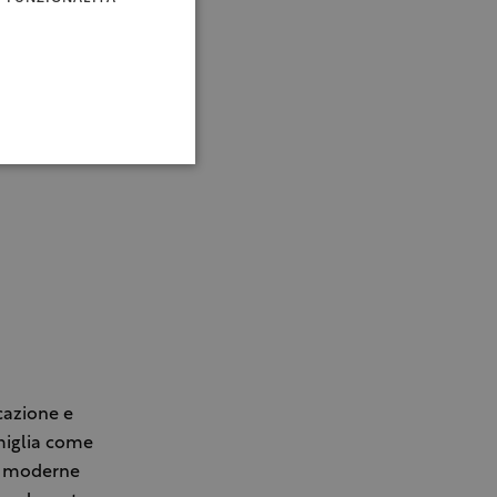
cazione e
amiglia come
ie moderne