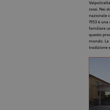
Valpolicell
rossi. Nei 
nazionale ch
1953 è una 
familiare u
questo prod
mondo. La p
tradizione 