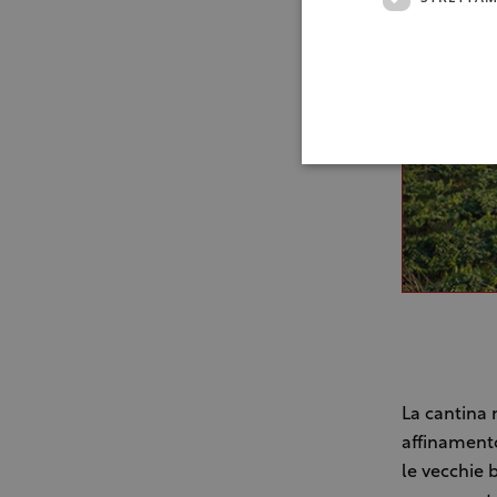
La cantina 
affinamento
le vecchie 