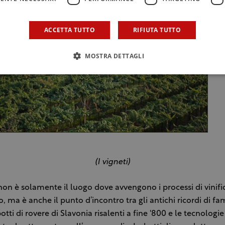
ACCETTA TUTTO
RIFIUTA TUTTO
MOSTRA DETTAGLI
(I vigneti)
non è solamente il luogo dove avvengono i processi di vinifi
, ma è anche il punto d’incontro tra gli antichi ricordi di f
botti di rovere di Slavonia risalenti a fine '800 e le tecnolog