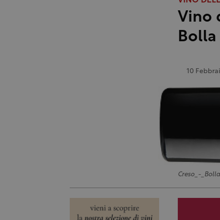
VINO DEL
Vino 
Bolla
10 Febbra
Creso_-_Bolla