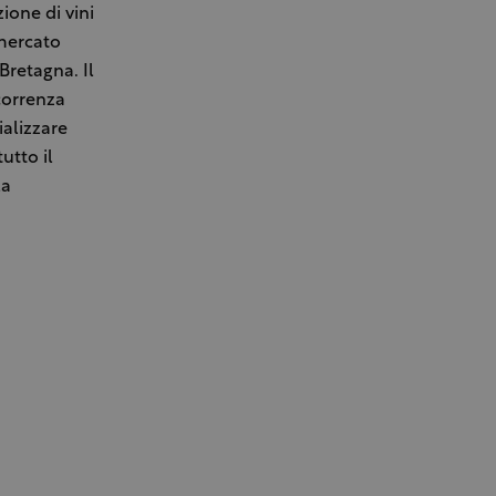
ione di vini
 mercato
Bretagna. Il
correnza
alizzare
utto il
la