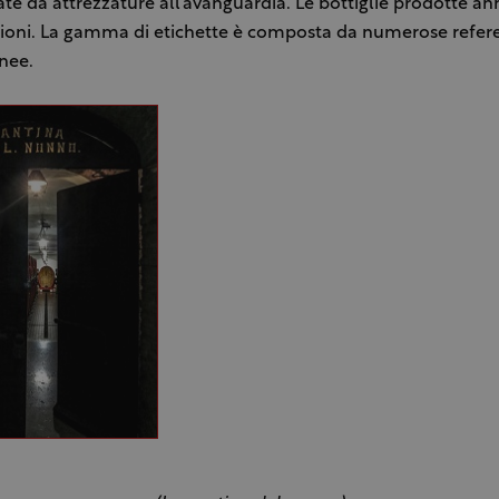
te da attrezzature all’avanguardia. Le bottiglie prodotte 
lioni. La gamma di etichette è composta da numerose refere
inee.