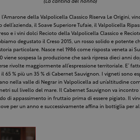
(La cantina del nonno)
l’Amarone della Valpolicella Classico Riserva Le Origini, vi
o dell’azienda, il Soave Superiore Tufaie, il Valpolicella Ripa
reso e i vini dolci Recioto della Valpolicella Classico e Recio
bbiamo degustato il Creso 2015, un rosso solido e potente ch
storia particolare. Nasce nel 1986 come risposta veneta ai S
0 viene sospesa la produzione che sarà ripresa dieci anni d
erse rivolte maggiormente all’espressione territoriale. E’ fat
 il 65 % più un 35 % di Cabernet Sauvignon. I vigneti sono es
ovano nella valle di Negrar in Valpolicella ad un’altitudine co
etri sul livello del mare. Il Cabernet Sauvignon va incontro
do di appassimento in fruttaio prima di essere pigiato. Il vi
ove per un anno e successivamente affina in bottiglia per 