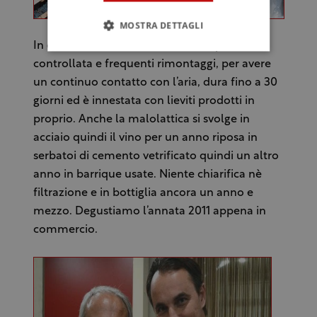
MOSTRA DETTAGLI
In cantina la fermentazione a temperatura
controllata e frequenti rimontaggi, per avere
un continuo contatto con l’aria, dura fino a 30
giorni ed è innestata con lieviti prodotti in
proprio. Anche la malolattica si svolge in
acciaio quindi il vino per un anno riposa in
serbatoi di cemento vetrificato quindi un altro
anno in barrique usate. Niente chiarifica nè
filtrazione e in bottiglia ancora un anno e
mezzo. Degustiamo l’annata 2011 appena in
commercio.