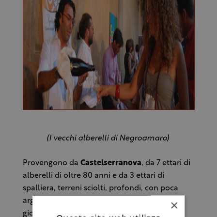
(I vecchi alberelli di Negroamaro)
Provengono da
Castelserranova
, da 7 ettari di
alberelli di oltre 80 anni e da 3 ettari di
spalliera, terreni sciolti, profondi, con poca
argilla a 100 metri di quota. Sui
graticci
×
giornalmente vengono eliminati gli acini