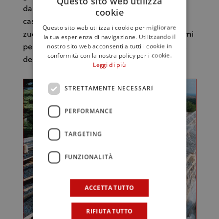
Questo sito web utilizza
danneggiati e colpiti dalla muffa, in questo
cookie
caso non nobile. La concentrazione di
Questo sito web utilizza i cookie per migliorare
zucchero è tenuta bassa, non più di 16 grammi
la tua esperienza di navigazione. Utilizzando il
nostro sito web acconsenti a tutti i cookie in
per litro e con l’appassimento si perde il 30%
conformità con la nostra policy per i cookie.
del peso.
Leggi di più
STRETTAMENTE NECESSARI
PERFORMANCE
TARGETING
FUNZIONALITÀ
ACCETTA TUTTO
RIFIUTA TUTTO