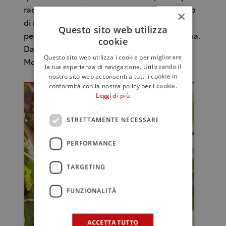
raccogliere i grappoli scelti e a perfetto grado
×
di maturazione, da materia prima sanissima
Questo sito web utilizza
per cui in cantina la chimica diventa superflua.
cookie
Dal millesimo 2011 sarà
Docg
e il
Questo sito web utilizza i cookie per migliorare
Montepulciano sarà all’85%.
la tua esperienza di navigazione. Utilizzando il
nostro sito web acconsenti a tutti i cookie in
conformità con la nostra policy per i cookie.
Leggi di più
STRETTAMENTE NECESSARI
PERFORMANCE
TARGETING
FUNZIONALITÀ
ACCETTA TUTTO