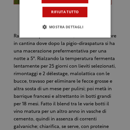
RIFIUTA TUTTO
(Grappolo di Montepulciano)
MOSTRA DETTAGLI
Raccolta in piccole cassette, selezione ulteriore
in cantina dove dopo la pigio-diraspatura si ha
una macerazione prefermentativa per una
notte a 5°. Rialzando la temperatura fermenta
lentamente per 25 giorni con lieviti selezionati,
rimontaggi e 2 délestage, malolattica con le
bucce, travaso per eliminare le fecce grosse e
altra sosta di un mese per pulirsi; poi metà in
barrique francesi e altrettanto in botti grandi
per 18 mesi. Fatto il blend tra le varie botti il
vino matura per un altro anno in vasche di
cemento, quindi in assenza di correnti
galvaniche; chiarifica, se serve, con proteine