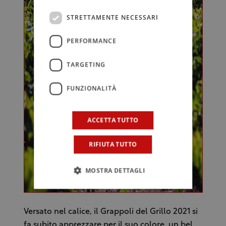
STRETTAMENTE NECESSARI
PERFORMANCE
TARGETING
FUNZIONALITÀ
ACCETTA TUTTO
RIFIUTA TUTTO
MOSTRA DETTAGLI
Versato nel calice, il Grappoli del Grillo 2021 si
fa subito apprezzare per il suo colore, un bel