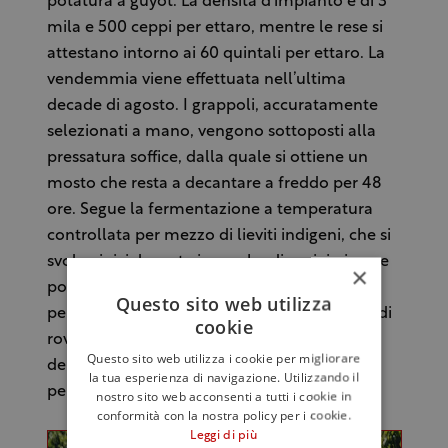
potatura a guyot. La densità d’impianto è di 3
mila e 500 ceppi per ettaro, mentre le rese si
attestano intorno ai 60 quintali per ettaro. La
vendemmia viene effettuata nell’ultima
decade di agosto. I grappoli, accuratamente
selezionati a mano, vengono sottoposti alla
pressatura soffice, dalla quale si ottiene un
mosto che resta a decantare a freddo per 48
ore. Segue la fermentazione a temperatura
controllata per mezzo di lieviti indigeni, che si
svolge inizialmente in vasche di acciaio inox e
×
poi in fusti di rovere francese. Il vino matura
Questo sito web utilizza
per 10 mesi sui lieviti con batonnage in fusti di
cookie
rovere francese di varie dimensioni. Prima
Questo sito web utilizza i cookie per migliorare
dell’immissione in commercio è previsto un
la tua esperienza di navigazione. Utilizzando il
periodo di affinamento in bottiglia.
nostro sito web acconsenti a tutti i cookie in
conformità con la nostra policy per i cookie.
Leggi di più