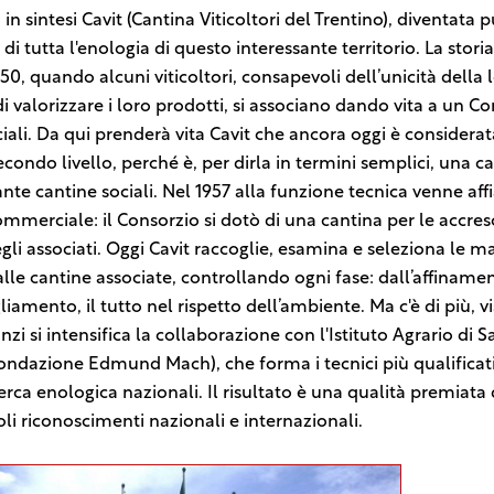
n sintesi Cavit (Cantina Viticoltori del Trentino), diventata 
di tutta l'enologia di questo interessante territorio. La storia
950, quando alcuni viticoltori, consapevoli dell’unicità della 
di valorizzare i loro prodotti, si associano dando vita a un Co
iali. Da qui prenderà vita Cavit che ancora oggi è considera
econdo livello, perché è, per dirla in termini semplici, una c
ante cantine sociali. Nel 1957 alla funzione tecnica venne aff
mmerciale: il Consorzio si dotò di una cantina per le accres
gli associati. Oggi Cavit raccoglie, esamina e seleziona le m
lle cantine associate, controllando ogni fase: dall’affiname
liamento, il tutto nel rispetto dell’ambiente. Ma c'è di più, v
nzi si intensifica la collaborazione con l'Istituto Agrario di 
Fondazione Edmund Mach), che forma i tecnici più qualificati,
cerca enologica nazionali. Il risultato è una qualità premiata
i riconoscimenti nazionali e internazionali.