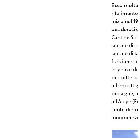
Ecco molto i
riferimento 
inizia nel 1
desiderosi 
Cantine Soc
sociale di s
sociale di t
funzione co
esigenze de
prodotte da
all’imbottig
prosegue, a
all’Adige (
centri di ri
innumerevol