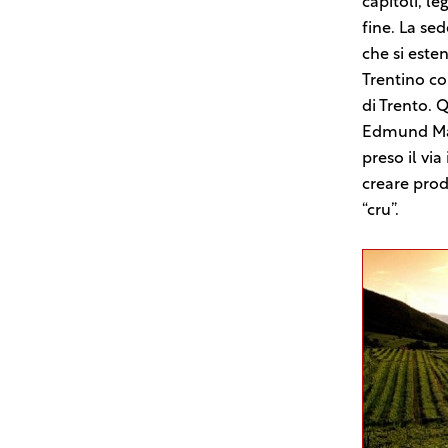
capitoli, l
fine. La se
che si esten
Trentino co
di Trento. 
Edmund Mac
preso il vi
creare prodo
“cru”.