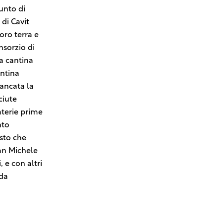
punto di
 di Cavit
loro terra e
nsorzio di
ta cantina
antina
iancata la
ciute
aterie prime
nto
isto che
San Michele
 e con altri
 da