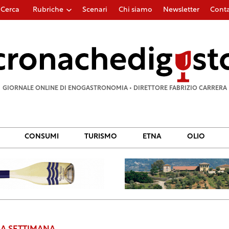
Cerca
Rubriche
Scenari
Chi siamo
Newsletter
Conta
Ricerca
per:
GIORNALE ONLINE DI ENOGASTRONOMIA • DIRETTORE FABRIZIO CARRERA
CONSUMI
TURISMO
ETNA
OLIO