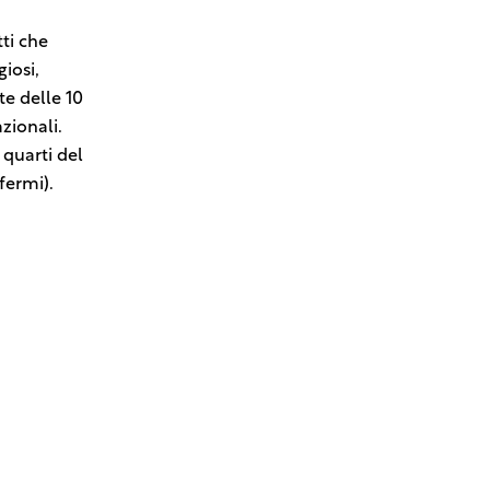
tti che
giosi,
tte delle 10
azionali.
 quarti del
 fermi).