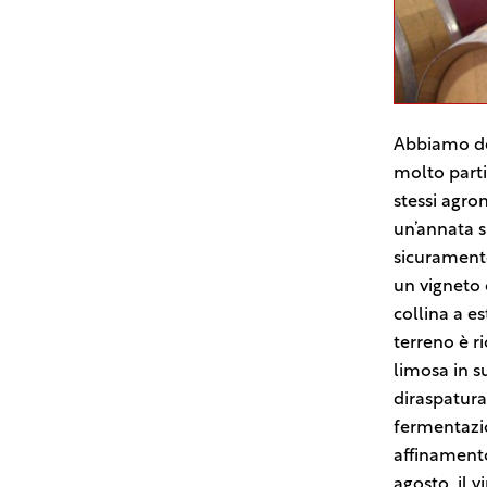
Abbiamo de
molto parti
stessi agro
un’annata s
sicuramente
un vigneto 
collina a es
terreno è r
limosa in su
diraspatura
fermentazio
affinamento
agosto, il 