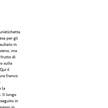
n’etichetta
sa per gli
sultato in
 pieno, ma
frutto di
o sulla
Qui il
ura franco
n
 la
 Il lungo
eseguito in
mmesso in