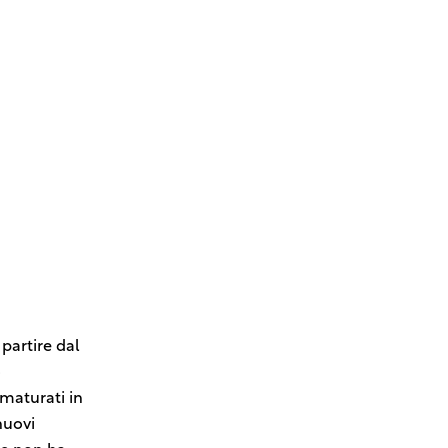
 partire dal
o
 maturati in
nuovi