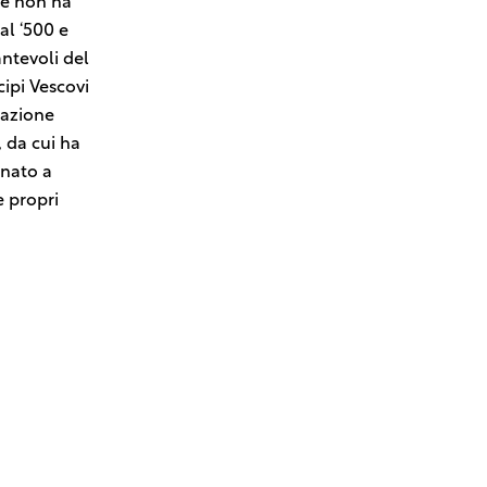
che non ha
al ‘500 e
antevoli del
cipi Vescovi
dazione
 da cui ha
inato a
e propri