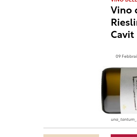
VINO DEL
Vino 
Riesl
Cavit
09 Febbra
una_tantum_