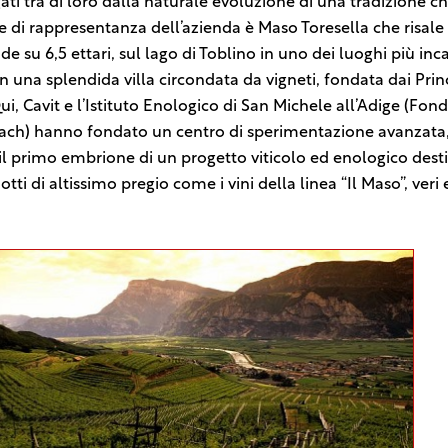
egati tra di loro dalla naturale evoluzione di una tradizione 
de di rappresentanza dell’azienda è Maso Toresella che risale 
de su 6,5 ettari, sul lago di Toblino in uno dei luoghi più inc
n una splendida villa circondata da vigneti, fondata dai Prin
Qui, Cavit e l’Istituto Enologico di San Michele all’Adige (Fon
h) hanno fondato un centro di sperimentazione avanzata,
a il primo embrione di un progetto viticolo ed enologico dest
tti di altissimo pregio come i vini della linea “Il Maso”, veri 