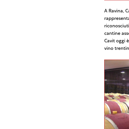
A Ravina, Ca
rappresentan
riconosciuti
cantine asso
Cavit oggi 
vino trentin