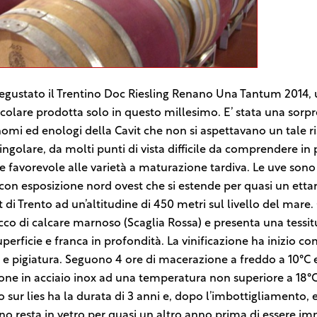
gustato il Trentino Doc Riesling Renano Una Tantum 2014, u
colare prodotta solo in questo millesimo. E’ stata una sorpre
nomi ed enologi della Cavit che non si aspettavano un tale ri
ingolare, da molti punti di vista difficile da comprendere in
 favorevole alle varietà a maturazione tardiva. Le uve sono 
con esposizione nord ovest che si estende per quasi un ettar
t di Trento ad un’altitudine di 450 metri sul livello del mare. 
icco di calcare marnoso (Scaglia Rossa) e presenta una tessit
perficie e franca in profondità. La vinificazione ha inizio co
 e pigiatura. Seguono 4 ore di macerazione a freddo a 10°C e
ne in acciaio inox ad una temperatura non superiore a 18°C.
 sur lies ha la durata di 3 anni e, dopo l’imbottigliamento, 
vino resta in vetro per quasi un altro anno prima di essere i