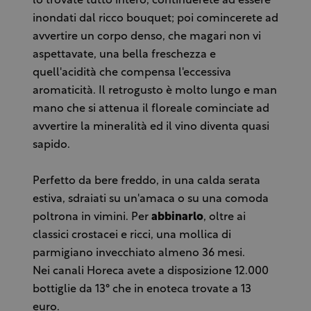
lo trovate tutto intero, continuerete ad essere
inondati dal ricco bouquet; poi comincerete ad
avvertire un corpo denso, che magari non vi
aspettavate, una bella freschezza e
quell'acidità che compensa l'eccessiva
aromaticità. Il retrogusto è molto lungo e man
mano che si attenua il floreale cominciate ad
avvertire la mineralità ed il vino diventa quasi
sapido.
Perfetto da bere freddo, in una calda serata
estiva, sdraiati su un'amaca o su una comoda
poltrona in vimini. Per
abbinarlo
, oltre ai
classici crostacei e ricci, una mollica di
parmigiano invecchiato almeno 36 mesi.
Nei canali Horeca avete a disposizione 12.000
bottiglie da 13° che in enoteca trovate a 13
euro.