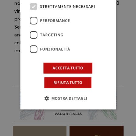
nord a sud dello Stivale e attraverso più di 100
STRETTAMENTE NECESSARI
vini, farà scoprire territori, storie, filosofie di
produzione. A tenere gli Executive Wine
PERFORMANCE
Seminar sarà Ian D’Agata. E si svolgeranno
TARGETING
anche masterclass organizzati in
collaborazione con i più importanti
FUNZIONALITÀ
importatori.
ACCETTA TUTTO
RIFIUTA TUTTO
MOSTRA DETTAGLI