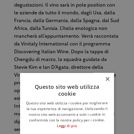
degustazioni. Il vino sarà in pole position con
le aziende da tutto il mondo, dagli Usa, dalla
Francia, dalla Germania, dalla Spagna, dal Sud
Africa, dalla Tunisia. L’Italia enologica non
mancherà all’appuntamento. Verrà raccontata
da Vinitaly International con il programma
Discovering Italian Wine. Dopo la tappa di
Chengdu di marzo, la squadra guidata da
Stevie Kim e Ian D’Agata, direttore della
Vinitaly International Academy, sono pronti a
×
presentare i vini e i territori del Bel Paese a
Questo sito web utilizza
operatori, buyer, a giornalisti e al pubblico di
cookie
estimatori del vino. L’area di Vinitaly
Questo sito web utilizza i cookie per migliorare
International si troverà nella Hall 1, con 84
la tua esperienza di navigazione. Utilizzando il
nostro sito web acconsenti a tutti i cookie in
metri quadri a disposizione. Le tre giornate si
conformità con la nostra policy per i cookie.
dipaneranno in un programma fitto di
Leggi di più
seminari e wine tasting, un viaggio che, da