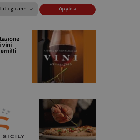
Applica
tazione
 vini
ernilli