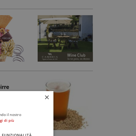
irre
×
ndo il nostro
gi di più
FUNZIONALITÀ