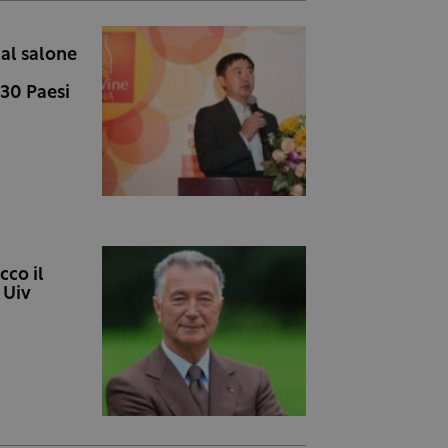
 al salone
 30 Paesi
cco il
 Uiv