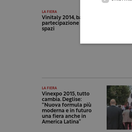
LA FIERA
Vinitaly 2014, batte il record di
partecipazione è sold out degli
spazi
LA FIERA
Vinexpo 2015, tutto
cambia. Deglise:
“Nuova formula più
moderna e in futuro
una fiera anche in
America Latina”