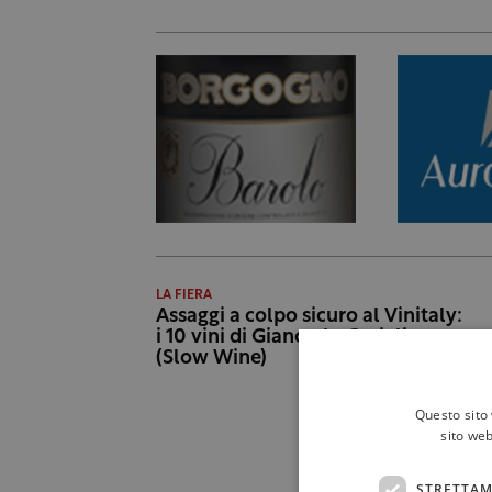
LA FIERA
Assaggi a colpo sicuro al Vinitaly:
i 10 vini di Giancarlo Gariglio
(Slow Wine)
Questo sito 
sito web
STRETTAM