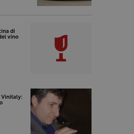
cina di
del vino
 Vinitaly:
io