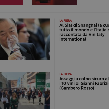
LA FIERA
Al Sial di Shanghai la cu
tutto il mondo e l’Italia 
raccontata da Vinitaly
International
LA FIERA
Assaggi a colpo sicuro al
i 10 vini di Gianni Fabriz
(Gambero Rosso)