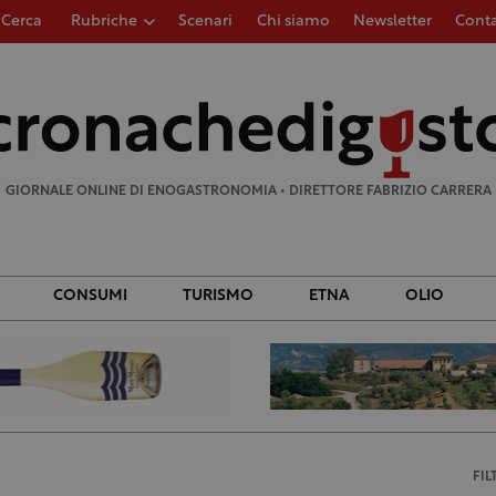
Cerca
Rubriche
Scenari
Chi siamo
Newsletter
Conta
Ricerca
per:
GIORNALE ONLINE DI ENOGASTRONOMIA • DIRETTORE FABRIZIO CARRERA
CONSUMI
TURISMO
ETNA
OLIO
FIL