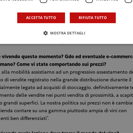
asilicata, dove si incontrano i 15 ettari vitati della Regio Ca
tto uno dei migliori Aglianico del Vulture. Il viaggio si conc
ACCETTA TUTTO
RIFIUTA TUTTO
iane, ed esattamente lungo le pendici del grande vulcano Etna
 Mora, azienda che vede i propri filari estendersi tra i comuni
MOSTRA DETTAGLI
di Sicilia e Linguaglossa. In totale il gruppo conta circa 200 et
rt dell’80% suddiviso in 80 paesi.
e vivendo questo momento? Gdo ed eventuale e-commerc
mano? Come vi state comportando sui prezzi?
o alla mobilità assistiamo ad un progressivo assestamento d
o di vendite registrato nella grande distribuzione durante i
ialmente legato ad acquisti di stoccaggio, definitivamente t
mento delle vendite nei punti vendita di prossimità, a scapit
o grandi superfici. La nostra politica sui prezzi non è cambi
zienda contare su una gamma piuttosto ampia di vini con
nti ben differenziati”.