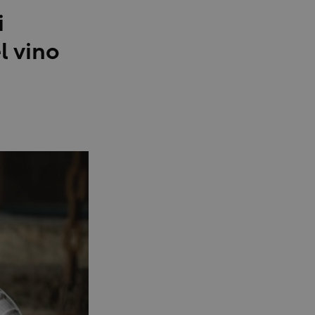
i
el vino