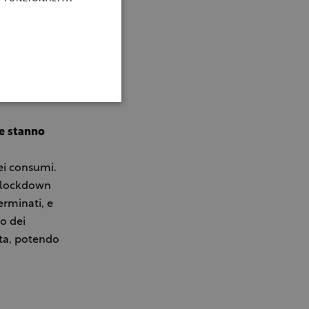
ntina, dove
lude nelle
, in cui
 di
tari vitati,
e stanno
ei consumi.
l lockdown
erminati, e
o dei
ata, potendo