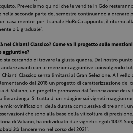
cquisto. Prevediamo quindi che le vendite in Gdo resteranno 
he nella seconda parte del semestre continuando a drenare p
ri casa mentre, per il canale HoReCa appunto, il ritorno al
ente più graduale”.
à nel Chianti Classico? Come va il progetto sulle menzioni
e aggiuntive?
io sta cercando di trovare la giusta quadra. Dal nostro punto 
andare avanti con le menzioni aggiuntive coinvolgendo tut
i Chianti Classico senza limitarsi al Gran Selezione. A livello
ementando dal 2018 un progetto di caratterizzazione dei cr
ria di Valiano, un progetto promosso dall’associazione dei viti
 Berardenga. Si tratta di un’indagine sui vigneti maggiorme
ve microvinificazioni della durata complessiva di tre anni, un
sservazioni che sono alla base della viticoltura di precisione
ttoria di Valiano, ha individuato due vigneti singoli 100% Sa
obabilità lanceremo nel corso del 2021”.