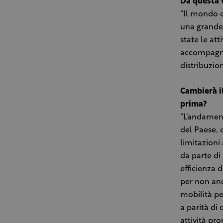
Da questa 
“Il mondo d
una grande
state le at
accompagnat
distribuzio
Cambierà i
prima?
“L’andament
del Paese, 
limitazioni
da parte di
efficienza d
per non and
mobilità pe
a parità di
attività pr