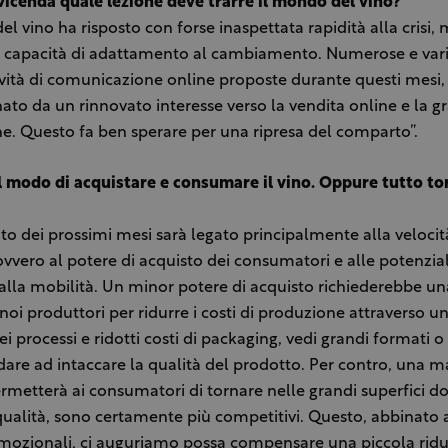
vicenda quale lezione deve trarre il mondo del vino?
el vino ha risposto con forse inaspettata rapidità alla crisi
 capacità di adattamento al cambiamento. Numerose e var
tività di comunicazione online proposte durante questi mesi, 
o da un rinnovato interesse verso la vendita online e la g
ne. Questo fa ben sperare per una ripresa del comparto”.
l modo di acquistare e consumare il vino. Oppure tutto t
o dei prossimi mesi sarà legato principalmente alla velocità
ovvero al potere di acquisto dei consumatori e alle potenzial
 alla mobilità. Un minor potere di acquisto richiederebbe un
 noi produttori per ridurre i costi di produzione attraverso 
ei processi e ridotti costi di packaging, vedi grandi formati o
are ad intaccare la qualità del prodotto. Per contro, una m
rmetterà ai consumatori di tornare nelle grandi superfici dov
 qualità, sono certamente più competitivi. Questo, abbinato 
omozionali, ci auguriamo possa compensare una piccola rid