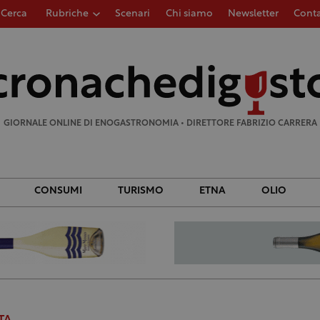
Cerca
Rubriche
Scenari
Chi siamo
Newsletter
Conta
Ricerca
per:
GIORNALE ONLINE DI ENOGASTRONOMIA • DIRETTORE FABRIZIO CARRERA
CONSUMI
TURISMO
ETNA
OLIO