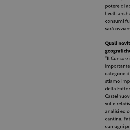
potere di a
livelli anc
consumi fuo
sarà ovviam
Quali novit
geografich
“Il Consorz
importante 
categorie d
stiamo impl
della Fatto
Castelnuovo
sulle relati
analisi ed o
cantina, Fa
con ogni pr