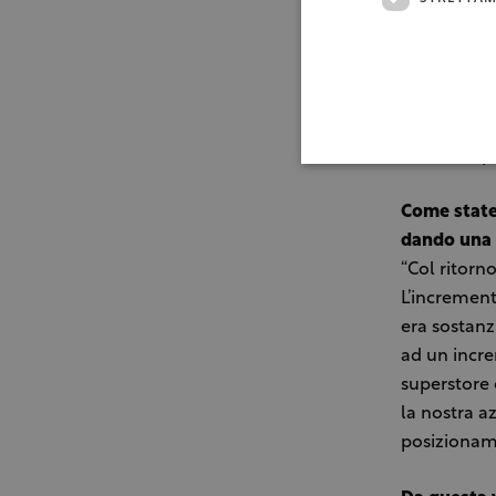
approda in B
viene prodo
terre sicil
sorge Torre
Castiglione 
con un expo
Come stat
dando una 
“Col ritorn
L’increment
era sostanz
ad un incre
superstore 
la nostra a
posizioname