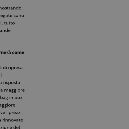
, mostrando
iegate sono
il tutto
rande
ornerà come
 di ripresa
i
a risposta
una maggiore
 bag in box,
aggiore
e i prezzi,
a rinnovate
uzione del