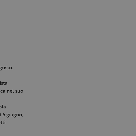
gusto.
ista
ica nel suo
ola
ì 6 giugno,
tti.