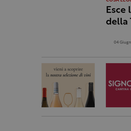
COSA LEG
Esce 
della
04 Giugn