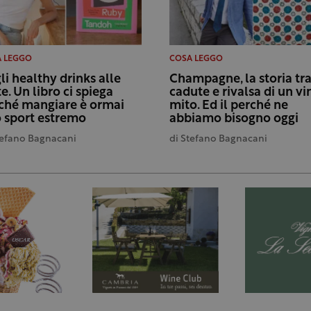
 LEGGO
COSA LEGGO
li healthy drinks alle
Champagne, la storia tr
te. Un libro ci spiega
cadute e rivalsa di un vi
ché mangiare è ormai
mito. Ed il perché ne
 sport estremo
abbiamo bisogno oggi
efano Bagnacani
di
Stefano Bagnacani