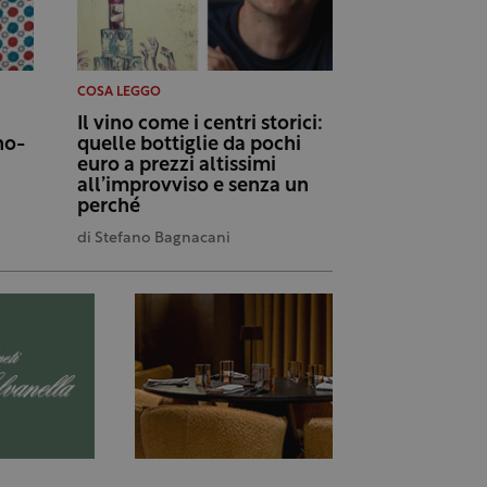
COSA LEGGO
a
Il vino come i centri storici:
no-
quelle bottiglie da pochi
euro a prezzi altissimi
all’improvviso e senza un
perché
di
Stefano Bagnacani