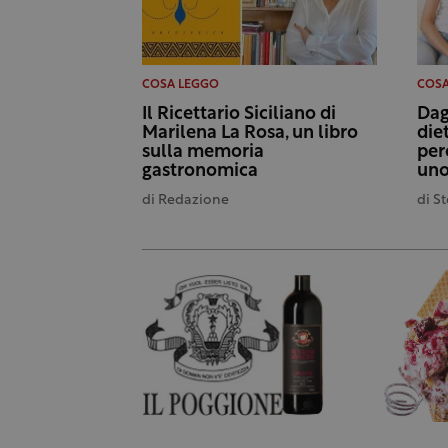
COSA LEGGO
COSA
Il Ricettario Siciliano di
Dag
Marilena La Rosa, un libro
die
sulla memoria
per
gastronomica
uno
di
Redazione
di
St