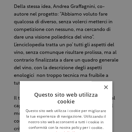
Della stessa idea, Andrea Graffagnini, co-
autore nel progetto: “Abbiamo voluto fare
qualcosa di diverso, senza volerci metterci in
competizione con nessuno, ma cercando di
dare una visione poliedrica del vino”.
L’enciclopedia tratta un po’ tutti gli aspetti del
vino, senza comunque risultare prolissa, ma al
contrario finalizzata a dare un quadro generale
del vino, con la descrizione degli aspetti
enologici non troppo tecnica ma fruibile a
tutti.
×
Questo sito web utilizza
Il taglio è internazionale, dato soprattutto dal
cookie
caposaldo della classifica dei 100 vini Top del
Questo sito web utilizza i cookie per migliorare
mondo delle ultime quattro annate. Si
la tua esperienza di navigazione. Utilizzando il
compone di una parte teorica e di una parte
nostro sito web acconsenti a tutti i cookie in
conformità con la nostra policy per i cookie.
critica ed enciclopedica.