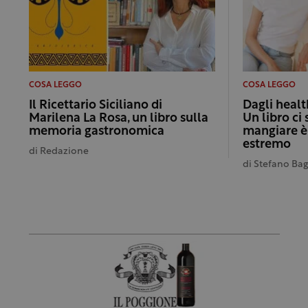
COSA LEGGO
COSA LEGGO
Il Ricettario Siciliano di
Dagli healt
Marilena La Rosa, un libro sulla
Un libro ci
memoria gastronomica
mangiare è
estremo
di
Redazione
di
Stefano Ba