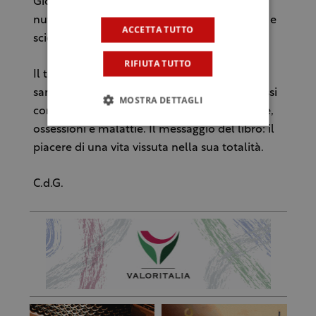
Giorgio Calabrese, consulente Rai, docente,
nutrizionista clinico, specialista in nutrizione e
ACCETTA TUTTO
scienze dell’Alimentazione.
RIFIUTA TUTTO
Il tema dell’opera a quattro mani è la dieta
sana e l’approccio più naturale verso noi stessi
MOSTRA DETTAGLI
come strumenti per allontanare paure, ansie,
ossessioni e malattie. Il messaggio del libro: il
piacere di una vita vissuta nella sua totalità.
C.d.G.