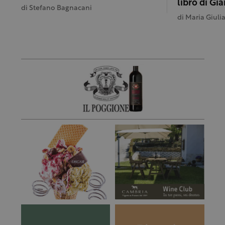
libro di G
di
Stefano Bagnacani
di
Maria Giuli