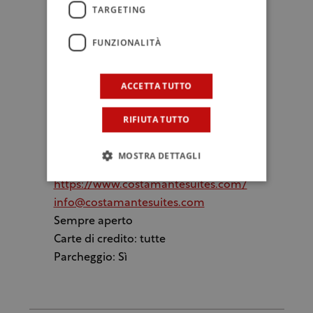
pacchetti possono essere acquistati
TARGETING
anche da clienti che non fanno parte
dell’hotel. Le suites, proprio grazie alla
FUNZIONALITÀ
presenza del centro benessere,
saranno aperte 365 giorni l’anno.
ACCETTA TUTTO
Costamante Suites & Spa
RIFIUTA TUTTO
Via Costamante, 26, Castellammare
del Golfo (TP)
MOSTRA DETTAGLI
Tel. 0924 076398
https://www.costamantesuites.com/
info@costamantesuites.com
Sempre aperto
Carte di credito: tutte
Parcheggio: Sì