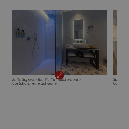
Suite Superior Blu Sicilia - Costamante
Suite Sup
Castellammare del Golfo
Castella