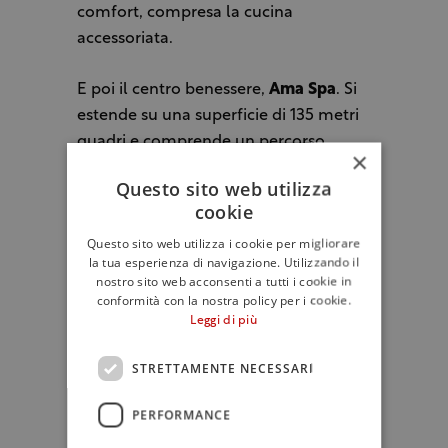
comfort, compresa la cucina
accessoriata.
E poi il centro benessere,
Ama Spa
. Si
estende su una superficie di 135 metri
quadri e comprende un percorso
×
benessere completo, con piscina
Questo sito web utilizza
idromassaggio e cascata cervicale,
cookie
sauna finlandese, hammam e area
Questo sito web utilizza i cookie per migliorare
relax con angolo tisane. Questo luogo
la tua esperienza di navigazione. Utilizzando il
di confortevole accoglienza è stato
nostro sito web acconsenti a tutti i cookie in
realizzato nei locali che ospitavano
conformità con la nostra policy per i cookie.
Leggi di più
l’antica “carretteria” del palazzo,
destinato un tempo alla riparazione di
STRETTAMENTE NECESSARI
carri, animali e attrezzi da lavoro. Gli
archi antichi in pietra ne ricordano il
PERFORMANCE
passato, in un’atmosfera rilassante. I