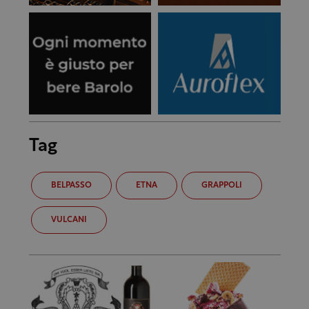
Tag
BELPASSO
ETNA
GRAPPOLI
VULCANI