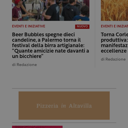
EVENTI E INIZIATIVE
EVENTI E INIZIA
NUOVO
Beer Bubbles spegne dieci
Torna Corle
candeline, a Palermo torna il
produttiva
festival della birra artigianale:
manifestaz
“Quante amicizie nate davanti a
eccellenze 
un bicchiere”
di
Redazione
di
Redazione