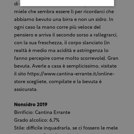
di sentirla croccante! E ancora quella nota di
miele che sembra essere lì per ricordarci che
abbiamo bevuto una birra e non un sidro. In
ogni caso la mano corre più veloce del
pensiero e arriva il secondo sorso a rallegrarci,
con la sua freschezza, il corpo slanciato (in
realtà è medio ma acidità e astringenza lo
fanno percepire come molto scorrevole). Gran
bevuta. Averle a casa è semplicissimo, visitate
il sito https://www.cantina-errante.it/online-
store scegliete, compilate e la bevuta è
assicurata.
Nonsidro 2019
Birrificio: Cantina Errante
Grado alcolico: 6,7%
Stile: difficile inquadrarla, se ci fossero le mele