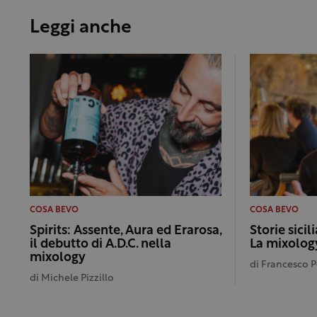
Leggi anche
COSA BEVO
COSA BEVO
Spirits: Assente, Aura ed Erarosa,
Storie sicil
il debutto di A.D.C. nella
La mixology
mixology
di
Francesco 
di
Michele Pizzillo