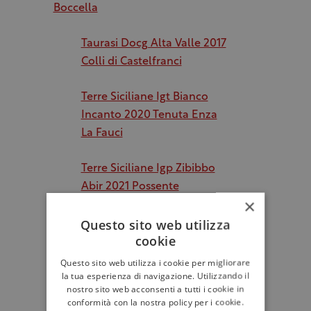
Boccella
Taurasi Docg Alta Valle 2017
Colli di Castelfranci
Terre Siciliane Igt Bianco
Incanto 2020 Tenuta Enza
La Fauci
Terre Siciliane Igp Zibibbo
Abir 2021 Possente
×
Questo sito web utilizza
Monreale Doc Catarratto
cookie
Vigna di Mandranova 2020,
Alessandro di Camporeale
Questo sito web utilizza i cookie per migliorare
la tua esperienza di navigazione. Utilizzando il
nostro sito web acconsenti a tutti i cookie in
Faro Doc Chiano
conformità con la nostra policy per i cookie.