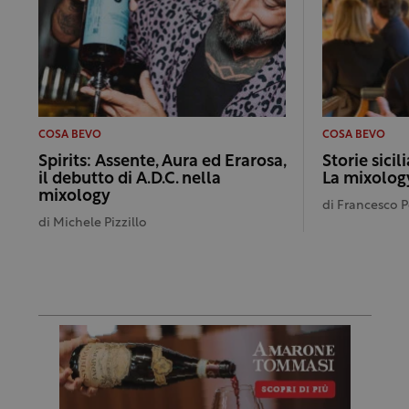
COSA BEVO
COSA BEVO
Spirits: Assente, Aura ed Erarosa,
Storie sicil
il debutto di A.D.C. nella
La mixology
mixology
di
Francesco 
di
Michele Pizzillo