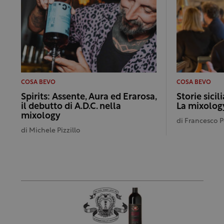
COSA BEVO
COSA BEVO
Spirits: Assente, Aura ed Erarosa,
Storie sicil
il debutto di A.D.C. nella
La mixology
mixology
di
Francesco 
di
Michele Pizzillo