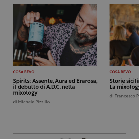
COSA BEVO
COSA BEVO
Spirits: Assente, Aura ed Erarosa,
Storie sicil
il debutto di A.D.C. nella
La mixology
mixology
di
Francesco 
di
Michele Pizzillo