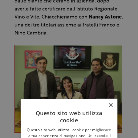
dalle piante che c’erano in azienda, dopo
averle fatte certificare dall’Istituto Regionale
Vino e Vite. Chiacchieriamo con
Nancy Astone
,
una dei tre titolari assieme ai fratelli Franco e
Nino Cambria.
×
Questo sito web utilizza
cookie
Questo sito web utilizza i cookie per migliorare
la tua esperienza di navigazione. Utilizzando il