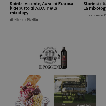
Spirits: Assente, Aura ed Erarosa,
Storie sicil
il debutto di A.D.C. nella
La mixology
mixology
di
Francesco 
di
Michele Pizzillo