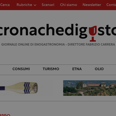
Cerca
Rubriche
Scenari
Chi siamo
Newsletter
Conta
Ricerca
per:
GIORNALE ONLINE DI ENOGASTRONOMIA • DIRETTORE FABRIZIO CARRERA
CONSUMI
TURISMO
ETNA
OLIO