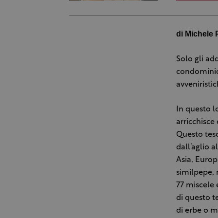
di Michele P
Solo gli ad
condominio 
avveniristich
In questo l
arricchisce
Questo teso
dall’aglio 
Asia, Europ
similpepe, 
77 miscele 
di questo te
di erbe o 