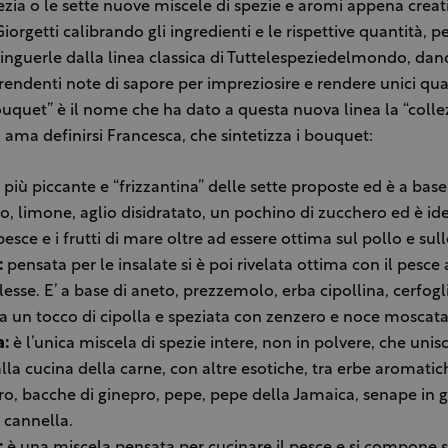
zia o le sette nuove miscele di spezie e aromi appena creat
orgetti calibrando gli ingredienti e le rispettive quantità, p
inguerle dalla linea classica di Tuttelespeziedelmondo, dan
endenti note di sapore per impreziosire e rendere unici qual
Bouquet” è il nome che ha dato a questa nuova linea la “collez
sì ama definirsi Francesca, che sintetizza i bouquet:
 più piccante e “frizzantina” delle sette proposte ed è a base
, limone, aglio disidratato, un pochino di zucchero ed è id
pesce e i frutti di mare oltre ad essere ottima sul pollo e sul
:
pensata per le insalate si è poi rivelata ottima con il pesce 
lesse. E’ a base di aneto, prezzemolo, erba cipollina, cerfogl
a un tocco di cipolla e speziata con zenzero e noce moscata
a:
è l’unica miscela di spezie intere, non in polvere, che unisc
alla cucina della carne, con altre esotiche, tra erbe aromatich
, bacche di ginepro, pepe, pepe della Jamaica, senape in 
 cannella.
:
è una miscela pensata per cucinare il pesce e si compone si