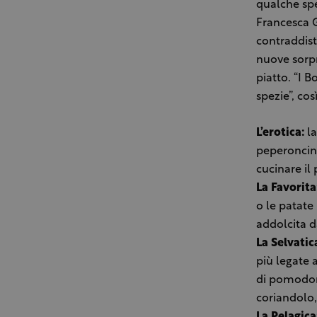
qualche spe
Francesca Gi
contraddist
nuove sorpr
piatto. “I 
spezie”, co
L’erotica:
la
peperoncino
cucinare il 
La Favorita
o le patate 
addolcita d
La Selvatic
più legate 
di pomodoro
coriandolo,
La Pelagica