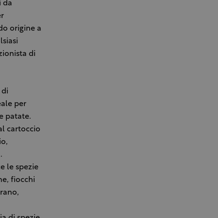
i da
er
do origine a
siasi
ionista di
 di
eale per
le patate.
al cartoccio
io,
.
e le spezie
e, fiocchi
grano,
a di spezie