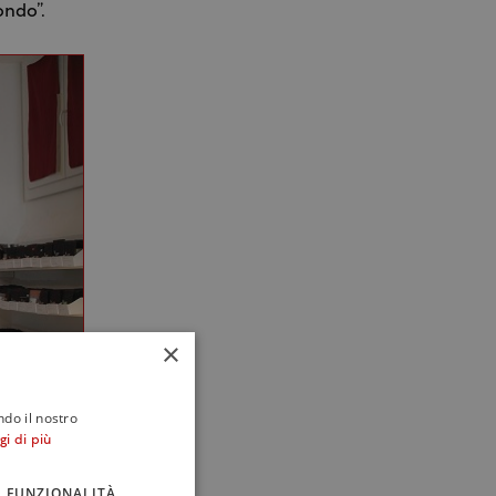
ondo”.
×
ndo il nostro
gi di più
FUNZIONALITÀ