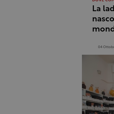
DOVE CO
La la
nasco
mon
04 Ottob