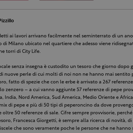
izzillo
detti ai lavori arrivano facilmente nel seminterrato di un a
di Milano ubicato nel quartiere che adesso viene ridisegna
e torri di City Life.
ocale senza insegna è custodito un tesoro che giorno dopo g
 di nuove perle di cui molti di noi non ne hanno mai sentito 
ro, fatto di spezie che con le erbe è arrivato a 267 referenz
allo zenzero – a cui vanno aggiunte 57 referenze di pepe pro
a, India, Nord America, Sud America, Medio Oriente e Afric
mix di pepe e più di 50 tipi di peperoncino da dove proven
e oltre 50 referenze di sale. Cifre sempre provvisorie, perché 
soro, Francesca Giorgetti, è sempre alla ricerca di novità, di 
miscele che sono veramente poche le persone che ne hanno 