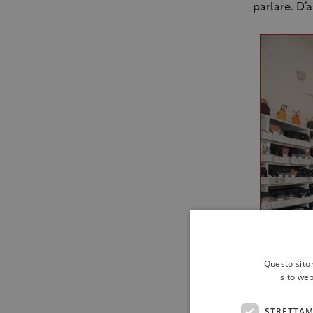
parlare. D’
Questo sito 
sito web
STRETTAM