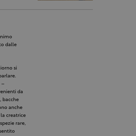
nonimo
to dalle
iorno si
parlare.
e –
venienti da
a, bacche
gono anche
la creatrice
spezie rare,
sentito