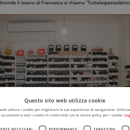
altronde il tesoro di Francesca si chiama “Tuttelespeziedelm
Questo sito web utilizza cookie
web utilizza i cookie per migliorare la tua esperienza di navigazione. Utilizza
 acconsenti a tutti i cookie in conformità con la nostra policy per i cookie.
Leg
ENTE NECESSARI
PERFORMANCE
TARGETING