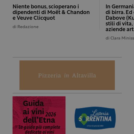
Niente bonus, scioperano i
In Germani
dipendenti di Moët & Chandon
di birra. E
e Veuve Clicquot
Dabove (Ku
stili di vit
di
Redazione
aziende art
di
Clara Minis