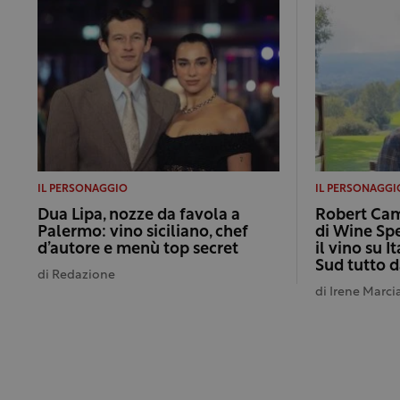
IL PERSONAGGIO
IL PERSONAGGI
Dua Lipa, nozze da favola a
Robert Camu
Palermo: vino siciliano, chef
di Wine Sp
d’autore e menù top secret
il vino su I
Sud tutto d
di
Redazione
di
Irene Marci