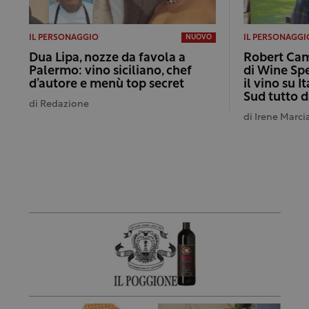
IL PERSONAGGIO
IL PERSONAGGI
NUOVO
Dua Lipa, nozze da favola a
Robert Camu
Palermo: vino siciliano, chef
di Wine Sp
d’autore e menù top secret
il vino su I
Sud tutto d
di
Redazione
di
Irene Marci