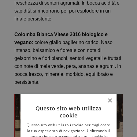
freschezza di sentori agrumati. In bocca acidità e
sapidità si rincorrono per poi esplodere in un
finale persistente.
Colomba Bianca Vitese 2016 biologico e
vegano:
colore giallo paglierino carico. Naso
intenso, balsamico e floreale con note di
gelsomino e fiori bianchi, sentori vegetali e fruttati
con note di mela verde, pera, ananas e agrumi. In
bocca fresco, minerale, morbido, equilibrato e
persistente.
×
Questo sito web utilizza
cookie
Questo sito web utilizza i cookie per migliorare
la tua esperienza di navigazione. Utilizzando il
nostro sito web acconsenti a tutti i cookie in