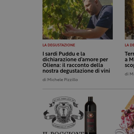
LA DEGUSTAZIONE
LA D
I sardi Puddu e la
Ter
dichiarazione d’amore per
a M
Oliena: il racconto della
sco
nostra degustazione di vini
di
Mi
di
Michele Pizzillo