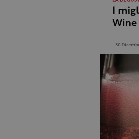
LA DEGUS
I mig
Wine
30 Dicembr