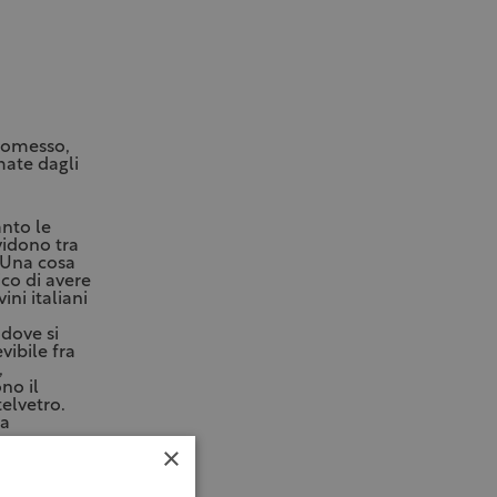
promesso,
mate dagli
anto le
ividono tra
 Una cosa
ico di avere
ni italiani
 dove si
ibile fra
,
no il
elvetro.
ca
×
che sia