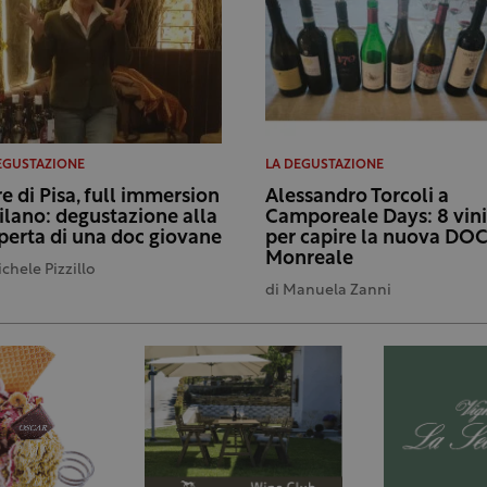
EGUSTAZIONE
LA DEGUSTAZIONE
re di Pisa, full immersion
Alessandro Torcoli a
ilano: degustazione alla
Camporeale Days: 8 vini
perta di una doc giovane
per capire la nuova DO
Monreale
chele Pizzillo
di
Manuela Zanni