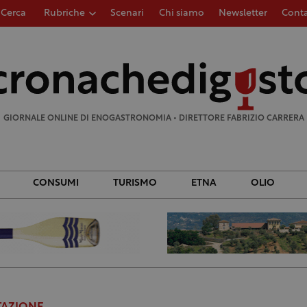
Cerca
Rubriche
Scenari
Chi siamo
Newsletter
Conta
Ricerca
per:
GIORNALE ONLINE DI ENOGASTRONOMIA • DIRETTORE FABRIZIO CARRERA
CONSUMI
TURISMO
ETNA
OLIO