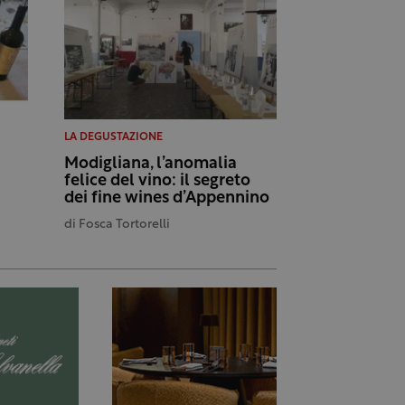
LA DEGUSTAZIONE
Modigliana, l’anomalia
felice del vino: il segreto
C
dei fine wines d’Appennino
di
Fosca Tortorelli