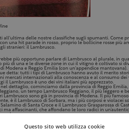
Wine
ti all'ultima delle nostre classifiche sugli spumanti. Come 
on una hit parade in rosso, proprio le bollicine rosse più a
agli stranieri: il Lambrusco.
arebbe più opportuno parlare di Lambrusco al plurale, in qu
 più di una e le diverse zone in cui il vitigno è coltivato si d
e di Modena e Reggio Emilia (con un'appendice mantovana).
 detta: tutti i tipi di Lambrusco hanno avuto il merito stor
ni mercati internazionali alla conoscenza e al consumo dei vi
gi il Lambrusco è uno dei vini italiani più apprezzato.
 nel dettaglio, cominciamo dalla provincia di Reggio Emilia,
Reggiano, un tempo Lambrusco Reggiano, il più leggero e bev
altri Lambrusco sono già in provincia di Modena. Il più famoso
te, è il Lambrusco di Sorbara, ma i più corposi e violacei so
alamino di Santa Croce e il Lambrusco Grasparossa di Cast
ci ma affascinanti, che affondano le loro radici in un’autenti
popolare.
Questo sito web utilizza cookie
 la nostra Top 10, che parte dal principio che l'importante è 