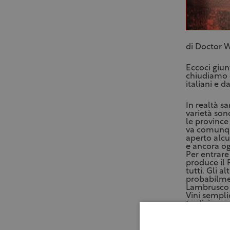
di Doctor 
Eccoci giun
chiudiamo c
italiani e d
In realtà s
varietà sono
le provinc
va comunque
aperto alcu
e ancora og
Per entrare
produce il 
tutti. Gli 
probabilmen
Lambrusco S
Vini sempli
tradizione 
Ecco quindi