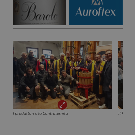
I produttori e la Confraternita
Il Presid