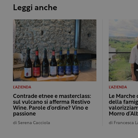
Leggi anche
L'AZIENDA
L'AZIENDA
Contrade etnee e masterclass:
Le Marche d
sul vulcano si afferma Restivo
della famigl
Wine. Parole d’ordine? Vino e
valorizziam
passione
Morro d’Al
di
Serena Cacciola
di
Francesca L